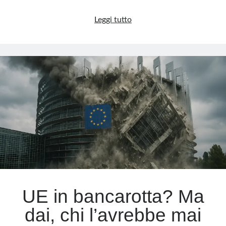
Riarmo
Leggi tutto
UE:
Von
der
Leyen
e
il
golpe
silenzioso
UE in bancarotta? Ma
dai, chi l’avrebbe mai