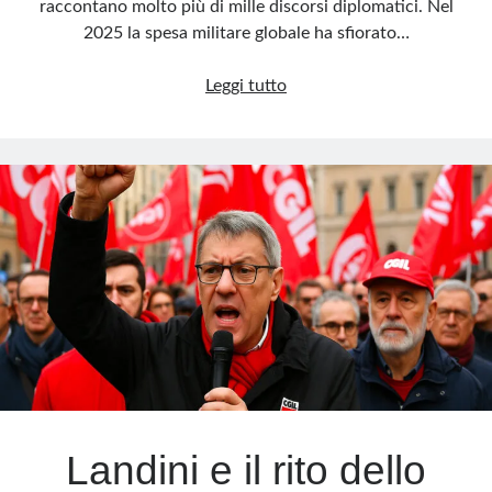
raccontano molto più di mille discorsi diplomatici. Nel
2025 la spesa militare globale ha sfiorato…
Il
Leggi tutto
mondo
si
riarma:
record
storico
nel
2025
Landini e il rito dello