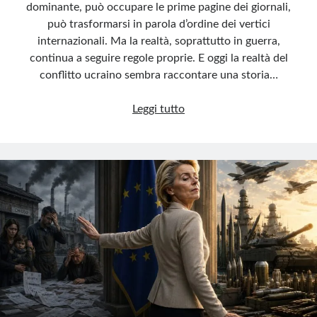
dominante, può occupare le prime pagine dei giornali,
può trasformarsi in parola d’ordine dei vertici
internazionali. Ma la realtà, soprattutto in guerra,
continua a seguire regole proprie. E oggi la realtà del
conflitto ucraino sembra raccontare una storia…
La
Leggi tutto
favola
della
vittoria
ucraina
che
non
c’è