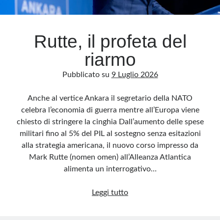
Archivio
Rutte, il profeta del
Archivi
riarmo
Pubblicato su
9 Luglio 2026
Categorie
Categorie
Anche al vertice Ankara il segretario della NATO
celebra l’economia di guerra mentre all’Europa viene
chiesto di stringere la cinghia Dall’aumento delle spese
militari fino al 5% del PIL al sostegno senza esitazioni
Questo blog non rappresenta una testata giornalistica, in quanto viene aggiornato
alla strategia americana, il nuovo corso impresso da
senza alcuna periodicità. Non può pertanto considerarsi un prodotto editoriale ai
sensi della legge n· 62 del 7.03.2001. L’autore non è responsabile di quanto
Mark Rutte (nomen omen) all’Alleanza Atlantica
pubblicato dai lettori nei commenti ai vari post. Saranno comunque cancellati quelli
ritenuti offensivi o lesivi dell’immagine o dell’onorabilità di terzi, di genere spam,
alimenta un interrogativo…
razzisti o che contengano dati personali non conformi al rispetto delle norme sulla
privacy. Alcune immagini inserite in questo blog sono tratte da Internet e, pertanto,
considerate di pubblico dominio. Qualora la loro pubblicazione violasse eventuali
Rutte,
Leggi tutto
diritti d’autore, vi invito a comunicarlo via e-mail a info[at]dinovalle.it e saranno
immediatamente rimosse. L’autore del blog non è responsabile dei siti collegati
il
tramite link né del loro contenuto, che può essere soggetto a variazioni nel tempo.
profeta