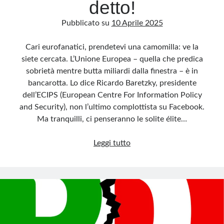
detto!
Pubblicato su
10 Aprile 2025
Cari eurofanatici, prendetevi una camomilla: ve la
siete cercata. L’Unione Europea – quella che predica
sobrietà mentre butta miliardi dalla finestra – è in
bancarotta. Lo dice Ricardo Baretzky, presidente
dell’ECIPS (European Centre For Information Policy
and Security), non l’ultimo complottista su Facebook.
Ma tranquilli, ci penseranno le solite élite…
UE
Leggi tutto
in
bancarotta?
Ma
dai,
chi
l’avrebbe