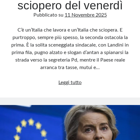
sciopero del venerdì
Pubblicato su
11 Novembre 2025
C’è un’Italia che lavora e un’Italia che sciopera. E
purtroppo, sempre più spesso, la seconda ostacola la
prima. È la solita sceneggiata sindacale, con Landini in
prima fila, pugno alzato e slogan d’antan a spianarsi la
strada verso la segreteria Pd, mentre il Paese reale
arranca tra tasse, mutui e…
Landini
Leggi tutto
e
il
rito
dello
sciopero
del
venerdì