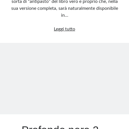
sorta di “antipasto” del libro vero e proprio che, nella
sua versione completa, sarà naturalmente disponibile
in…
Profondo
Leggi tutto
nero
3
–
Principali
organizzazioni:
Avanguardia
Nazionale