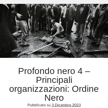
–
Le
Meta
altre
Accedi
sigle
Feed dei contenuti
Feed dei commenti
WordPress.org
Profondo nero 4 –
Principali
organizzazioni: Ordine
Nero
Pubblicato su
3 Dicembre 2023