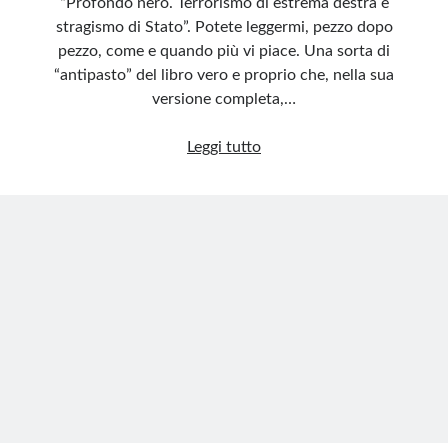
“Profondo nero. Terrorismo di estrema destra e
stragismo di Stato”. Potete leggermi, pezzo dopo
pezzo, come e quando più vi piace. Una sorta di
“antipasto” del libro vero e proprio che, nella sua
versione completa,…
Profondo
Leggi tutto
Nero
1
–
Introduzione