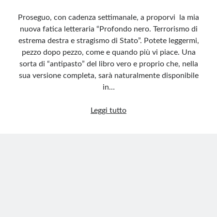
Proseguo, con cadenza settimanale, a proporvi la mia
nuova fatica letteraria “Profondo nero. Terrorismo di
estrema destra e stragismo di Stato”. Potete leggermi,
pezzo dopo pezzo, come e quando più vi piace. Una
sorta di “antipasto” del libro vero e proprio che, nella
sua versione completa, sarà naturalmente disponibile
in…
Profondo
Leggi tutto
nero
4
–
Principali
organizzazioni:
Ordine
Nero