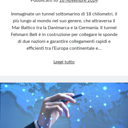
Pubblicato su
16 Novembre 2024
Immaginate un tunnel sottomarino di 18 chilometri, il
più lungo al mondo nel suo genere, che attraversa il
Mar Baltico tra la Danimarca e la Germania. Il tunnel
Fehmarn Belt è in costruzione per collegare le sponde
di due nazioni e garantire collegamenti rapidi e
efficienti tra l’Europa continentale e…
Fehmarn
Leggi tutto
Belt:
il
tunnel
sottomarino
che
unisce
(o
divide?)
l’Europa