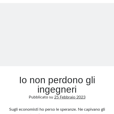
Uffizi:
la
barbarie
in
nome
del
clima
Io non perdono gli
ingegneri
Pubblicato su
25 Febbraio 2023
Sugli economisti ho perso le speranze. Ne capivano gli