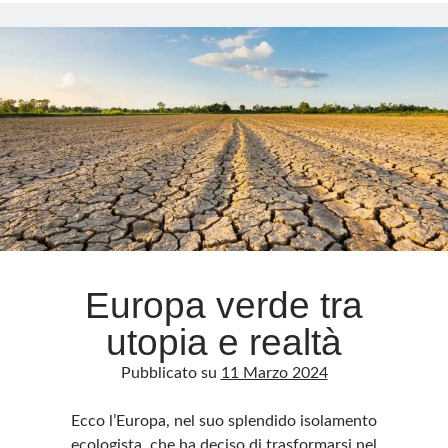
turismo
ecologico
a
tutti
i
costi
Europa verde tra
utopia e realtà
Pubblicato su
11 Marzo 2024
Ecco l’Europa, nel suo splendido isolamento
ecologista, che ha deciso di trasformarsi nel