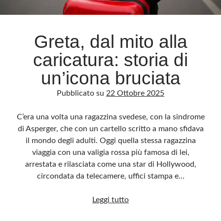
Archivio
Greta, dal mito alla
Archivi
caricatura: storia di
un’icona bruciata
Categorie
Pubblicato su
22 Ottobre 2025
Categorie
C’era una volta una ragazzina svedese, con la sindrome
di Asperger, che con un cartello scritto a mano sfidava
il mondo degli adulti. Oggi quella stessa ragazzina
Questo blog non rappresenta una testata giornalistica, in quanto viene aggiornato
senza alcuna periodicità. Non può pertanto considerarsi un prodotto editoriale ai
viaggia con una valigia rossa più famosa di lei,
sensi della legge n· 62 del 7.03.2001. L’autore non è responsabile di quanto
pubblicato dai lettori nei commenti ai vari post. Saranno comunque cancellati quelli
arrestata e rilasciata come una star di Hollywood,
ritenuti offensivi o lesivi dell’immagine o dell’onorabilità di terzi, di genere spam,
razzisti o che contengano dati personali non conformi al rispetto delle norme sulla
circondata da telecamere, uffici stampa e…
privacy. Alcune immagini inserite in questo blog sono tratte da Internet e, pertanto,
considerate di pubblico dominio. Qualora la loro pubblicazione violasse eventuali
diritti d’autore, vi invito a comunicarlo via e-mail a info[at]dinovalle.it e saranno
Greta,
Leggi tutto
immediatamente rimosse. L’autore del blog non è responsabile dei siti collegati
tramite link né del loro contenuto, che può essere soggetto a variazioni nel tempo.
dal