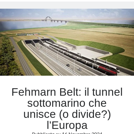
mito
alla
Meta
caricatura:
storia
Accedi
di
Feed dei contenuti
un’icona
Feed dei commenti
bruciata
WordPress.org
Fehmarn Belt: il tunnel
sottomarino che
unisce (o divide?)
l’Europa