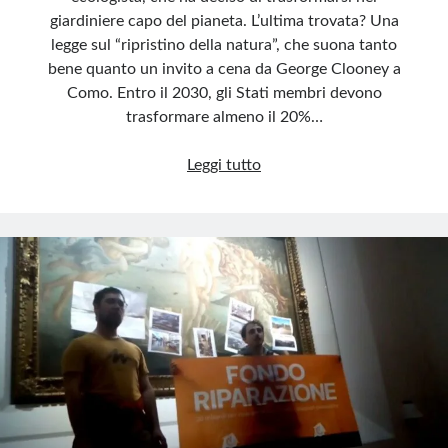
giardiniere capo del pianeta. L’ultima trovata? Una
legge sul “ripristino della natura”, che suona tanto
bene quanto un invito a cena da George Clooney a
Como. Entro il 2030, gli Stati membri devono
trasformare almeno il 20%…
Europa
Leggi tutto
verde
tra
utopia
e
realtà