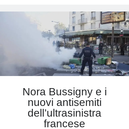
ideologico
Meta
Accedi
Feed dei contenuti
Feed dei commenti
WordPress.org
Nora Bussigny e i
nuovi antisemiti
dell’ultrasinistra
francese