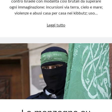
contro Israele con modalità così brutali da superare
ogni immaginazione: incursioni via terra, cielo e mare;
violenze e abusi casa per casa nei kibbutz; uso…
Un
Leggi tutto
orrore
da
non
dimenticare:
la
strage
del
7
ottobre
e
l’apologia
che
la
offende