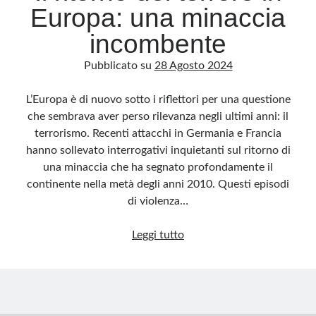
Europa: una minaccia
incombente
Pubblicato su
28 Agosto 2024
L’Europa è di nuovo sotto i riflettori per una questione
che sembrava aver perso rilevanza negli ultimi anni: il
terrorismo. Recenti attacchi in Germania e Francia
hanno sollevato interrogativi inquietanti sul ritorno di
una minaccia che ha segnato profondamente il
continente nella metà degli anni 2010. Questi episodi
di violenza…
Il
Leggi tutto
ritorno
del
terrore
in