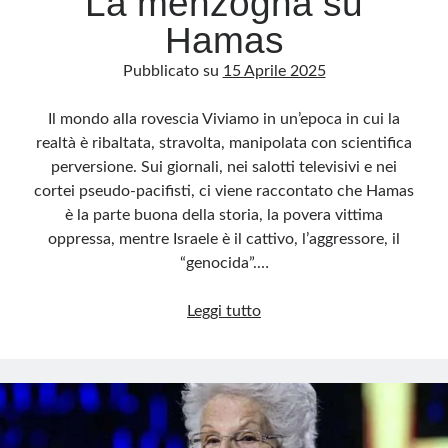
La menzogna su
Hamas
Pubblicato su
15 Aprile 2025
Il mondo alla rovescia Viviamo in un’epoca in cui la
realtà è ribaltata, stravolta, manipolata con scientifica
perversione. Sui giornali, nei salotti televisivi e nei
cortei pseudo-pacifisti, ci viene raccontato che Hamas
è la parte buona della storia, la povera vittima
oppressa, mentre Israele è il cattivo, l’aggressore, il
“genocida”.…
La
Leggi tutto
menzogna
su
Hamas