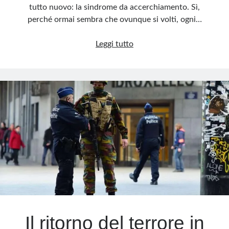
tutto nuovo: la sindrome da accerchiamento. Sì,
perché ormai sembra che ovunque si volti, ogni…
Liliana
Leggi tutto
Segre
e
il
mito
della
sindrome
da
accerchiamento
Il ritorno del terrore in