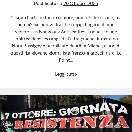
Pubblicato su
20 Ottobre 2025
Ci sono libri che fanno rumore, non perché urlano, ma
perché svelano verità che troppi fingono di non
vedere. Les Nouveaux Antisémites. Enquête d’une
infiltrée dans les rangs de l’ultragauche, firmato da
Nora Bussigny e pubblicato da Albin Michel, è uno di
questi. La giovane giornalista franco-marocchina di Le
Point…
Nora
Leggi tutto
Bussigny
e
i
nuovi
antisemiti
dell’ultrasinistra
francese