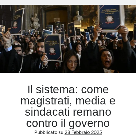
come
scelta
Meta
storica
Accedi
Feed dei contenuti
Feed dei commenti
WordPress.org
Il sistema: come
magistrati, media e
sindacati remano
contro il governo
Pubblicato su
28 Febbraio 2025