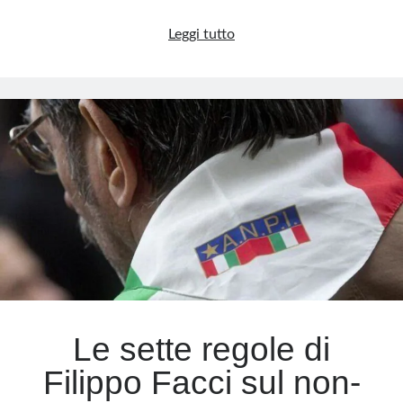
La
Leggi tutto
Francia
vira
a
destra:
il
grande
mal
di
Macron
Le sette regole di
Filippo Facci sul non-