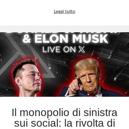
Quando
Leggi tutto
la
sinistra
e
la
magistratura
si
vestono
da
Torquemada
Il monopolio di sinistra
sui social: la rivolta di