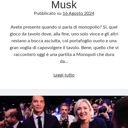
Musk
Pubblicato su
16 Agosto 2024
Avete presente quando si parla di monopolio? Sì, quel
gioco da tavolo dove, alla fine, uno solo vince e gli altri
restano a bocca asciutta, col portafoglio vuoto e una
gran voglia di capovolgere il tavolo. Bene, quello che vi
racconterò oggi è una partita a Monopoli che dura
da…
Il
Leggi tutto
monopolio
di
sinistra
sui
social:
la
rivolta