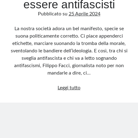
essere antifascisti
Pubblicato su
25 Aprile 2024
La nostra società adora un bel manifesto, specie se
suona politicamente corretto. Ci piace appenderci
etichette, marciare suonando la tromba della morale,
sventolando le bandiere dell’ideologia. E così, tra chi si
sveglia antifascista e chi va a letto sognando
antifascismi, Filippo Facci, giornalista noto per non
mandarle a dire, ci…
Le
Leggi tutto
sette
regole
di
Filippo
Facci
sul