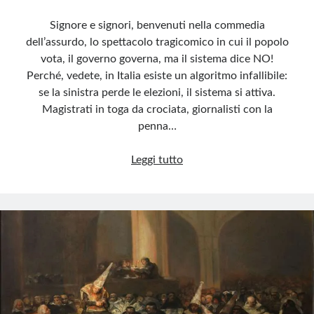
Signore e signori, benvenuti nella commedia
dell’assurdo, lo spettacolo tragicomico in cui il popolo
vota, il governo governa, ma il sistema dice NO!
Perché, vedete, in Italia esiste un algoritmo infallibile:
se la sinistra perde le elezioni, il sistema si attiva.
Magistrati in toga da crociata, giornalisti con la
penna…
Il
Leggi tutto
sistema:
come
magistrati,
media
e
sindacati
remano
contro
il