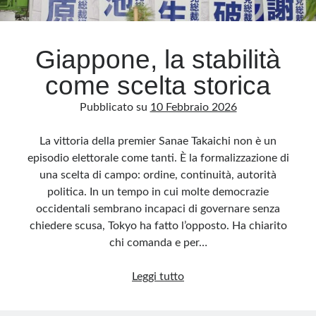
Archivio
Giappone, la stabilità
Archivi
come scelta storica
Pubblicato su
10 Febbraio 2026
Categorie
Categorie
La vittoria della premier Sanae Takaichi non è un
episodio elettorale come tanti. È la formalizzazione di
una scelta di campo: ordine, continuità, autorità
politica. In un tempo in cui molte democrazie
Questo blog non rappresenta una testata giornalistica, in quanto viene aggiornato
occidentali sembrano incapaci di governare senza
senza alcuna periodicità. Non può pertanto considerarsi un prodotto editoriale ai
sensi della legge n· 62 del 7.03.2001. L’autore non è responsabile di quanto
chiedere scusa, Tokyo ha fatto l’opposto. Ha chiarito
pubblicato dai lettori nei commenti ai vari post. Saranno comunque cancellati quelli
ritenuti offensivi o lesivi dell’immagine o dell’onorabilità di terzi, di genere spam,
chi comanda e per…
razzisti o che contengano dati personali non conformi al rispetto delle norme sulla
privacy. Alcune immagini inserite in questo blog sono tratte da Internet e, pertanto,
considerate di pubblico dominio. Qualora la loro pubblicazione violasse eventuali
Giappone,
Leggi tutto
diritti d’autore, vi invito a comunicarlo via e-mail a info[at]dinovalle.it e saranno
immediatamente rimosse. L’autore del blog non è responsabile dei siti collegati
la
tramite link né del loro contenuto, che può essere soggetto a variazioni nel tempo.
stabilità