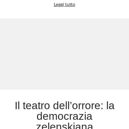
La
Leggi tutto
grande
mangiatoia:
da
Bruxelles
a
Kiev,
il
sistema
che
divora
se
stesso
Il teatro dell’orrore: la
democrazia
zelenskiana