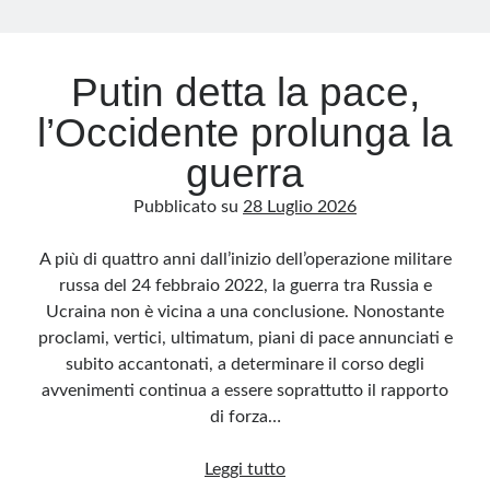
Archivio
Putin detta la pace,
Archivi
l’Occidente prolunga la
guerra
Categorie
Pubblicato su
28 Luglio 2026
Categorie
A più di quattro anni dall’inizio dell’operazione militare
russa del 24 febbraio 2022, la guerra tra Russia e
Ucraina non è vicina a una conclusione. Nonostante
Questo blog non rappresenta una testata giornalistica, in quanto viene aggiornato
senza alcuna periodicità. Non può pertanto considerarsi un prodotto editoriale ai
proclami, vertici, ultimatum, piani di pace annunciati e
sensi della legge n· 62 del 7.03.2001. L’autore non è responsabile di quanto
pubblicato dai lettori nei commenti ai vari post. Saranno comunque cancellati quelli
subito accantonati, a determinare il corso degli
ritenuti offensivi o lesivi dell’immagine o dell’onorabilità di terzi, di genere spam,
razzisti o che contengano dati personali non conformi al rispetto delle norme sulla
avvenimenti continua a essere soprattutto il rapporto
privacy. Alcune immagini inserite in questo blog sono tratte da Internet e, pertanto,
considerate di pubblico dominio. Qualora la loro pubblicazione violasse eventuali
di forza…
diritti d’autore, vi invito a comunicarlo via e-mail a info[at]dinovalle.it e saranno
immediatamente rimosse. L’autore del blog non è responsabile dei siti collegati
tramite link né del loro contenuto, che può essere soggetto a variazioni nel tempo.
Putin
Leggi tutto