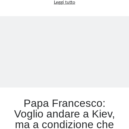
Perché
Leggi tutto
a
Bakhmut
si
decide
il
futuro
della
guerra
in
Ucraina
Papa Francesco:
Voglio andare a Kiev,
ma a condizione che