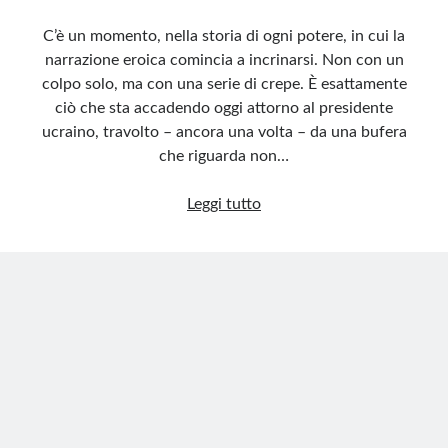
C’è un momento, nella storia di ogni potere, in cui la
narrazione eroica comincia a incrinarsi. Non con un
colpo solo, ma con una serie di crepe. È esattamente
ciò che sta accadendo oggi attorno al presidente
ucraino, travolto – ancora una volta – da una bufera
che riguarda non…
Zelensky
Leggi tutto
e
il
cerchio
d’oro
tra
guerra
e
affari
milionari