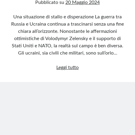
Pubblicato su
20 Maggio 2024
Una situazione di stallo e disperazione La guerra tra
Russia e Ucraina continua a trascinarsi senza una fine
chiara all’orizzonte. Nonostante le affermazioni
ottimistiche di Volodymyr Zelensky e il supporto di
Stati Uniti e NATO, la realtà sul campo è ben diversa.
Gli ucraini, sia civili che militari, sono sull’orlo…
Ucraina
Leggi tutto
sull’orlo
di
una
crisi
di
nervi