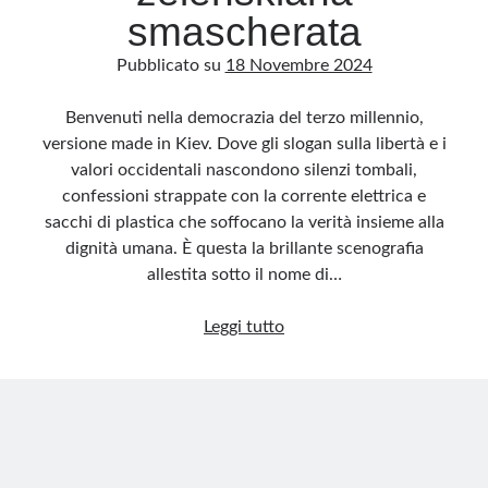
smascherata
Pubblicato su
18 Novembre 2024
Benvenuti nella democrazia del terzo millennio,
versione made in Kiev. Dove gli slogan sulla libertà e i
valori occidentali nascondono silenzi tombali,
confessioni strappate con la corrente elettrica e
sacchi di plastica che soffocano la verità insieme alla
dignità umana. È questa la brillante scenografia
allestita sotto il nome di…
Il
Leggi tutto
teatro
dell’orrore:
la
democrazia
zelenskiana
smascherata