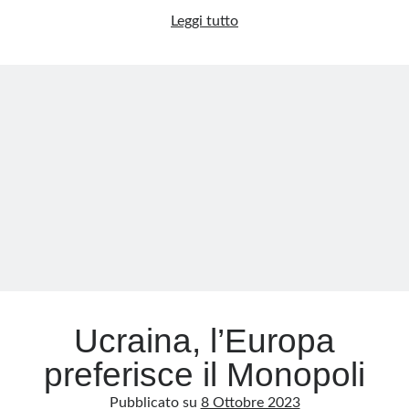
Il
Leggi tutto
tramonto
dell’Ucraina:
quando
le
promesse
restano
tali
Ucraina, l’Europa
preferisce il Monopoli
Pubblicato su
8 Ottobre 2023