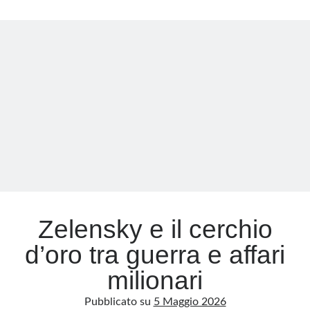
detta
la
Meta
pace,
l’Occidente
Accedi
prolunga
Feed dei contenuti
la
Feed dei commenti
guerra
WordPress.org
Zelensky e il cerchio
d’oro tra guerra e affari
milionari
Pubblicato su
5 Maggio 2026