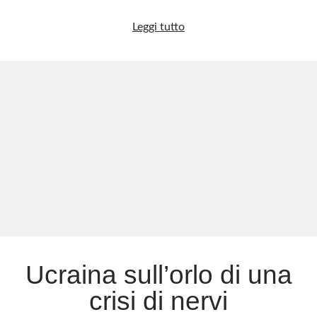
La
Leggi tutto
marcia
di
Putin:
verso
Kiev
e
oltre
Ucraina sull’orlo di una
crisi di nervi