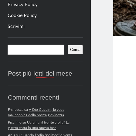
Privacy Policy
Cookie Policy
Scrivimi
Barra
Cerca
Cerca
laterale
Post più letti del mese
Commenti recenti
Frsncesca
su
A Dio Guccini, la voce
malinconica della nostra giovinezza
Piccirillo
su
Ucraina, il fronte crolla? La
guerra entra in una nuova fase
Anja
su
Quando l’odio “politico” diventa