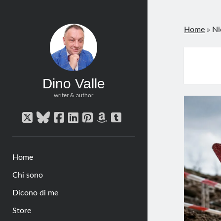
Home
»
Ni
Dino Valle
writer & author
twitter
bluesky
facebook
linkedin
pinterest
amazon
tumblr
Home
Chi sono
Dicono di me
Store