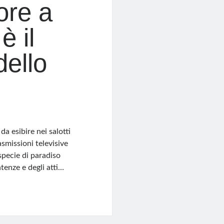
lore a
 il
dello
a esibire nei salotti
asmissioni televisive
pecie di paradiso
ntenze e degli atti…