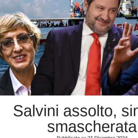
la
Tesla
in
garage
Salvini assolto, si
smascherata