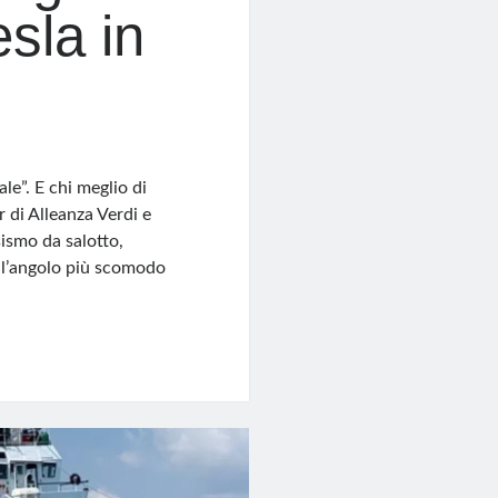
esla in
le”. E chi meglio di
 di Alleanza Verdi e
sismo da salotto,
ell’angolo più scomodo