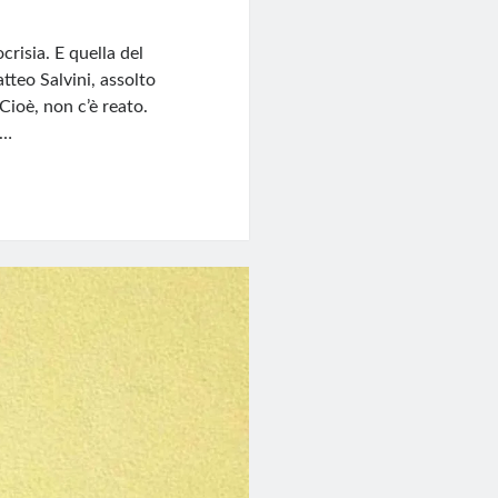
crisia. E quella del
tteo Salvini, assolto
 Cioè, non c’è reato.
è…