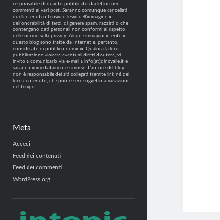
responsabile di quanto pubblicato dai lettori nei
commenti ai vari post. Saranno comunque cancellati
quelli ritenuti offensivi o lesivi dell’immagine o
dell’onorabilità di terzi, di genere spam, razzisti o che
contengano dati personali non conformi al rispetto
delle norme sulla privacy. Alcune immagini inserite in
questo blog sono tratte da Internet e, pertanto,
considerate di pubblico dominio. Qualora la loro
pubblicazione violasse eventuali diritti d’autore, vi
invito a comunicarlo via e-mail a info[at]dinovalle.it e
saranno immediatamente rimosse. L’autore del blog
non è responsabile dei siti collegati tramite link né del
loro contenuto, che può essere soggetto a variazioni
nel tempo.
Meta
Accedi
Feed dei contenuti
Feed dei commenti
WordPress.org