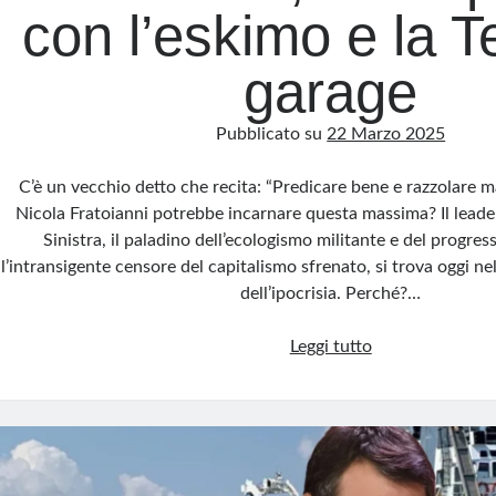
con l’eskimo e la T
garage
Pubblicato su
22 Marzo 2025
C’è un vecchio detto che recita: “Predicare bene e razzolare ma
Nicola Fratoianni potrebbe incarnare questa massima? Il leader
Sinistra, il paladino dell’ecologismo militante e del progres
l’intransigente censore del capitalismo sfrenato, si trova oggi n
dell’ipocrisia. Perché?…
Fratoianni,
Leggi tutto
il
kompagno
con
l’eskimo
e