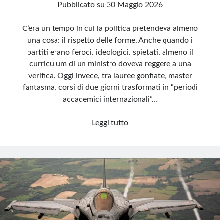
Pubblicato su
30 Maggio 2026
C’era un tempo in cui la politica pretendeva almeno
una cosa: il rispetto delle forme. Anche quando i
partiti erano feroci, ideologici, spietati, almeno il
curriculum di un ministro doveva reggere a una
verifica. Oggi invece, tra lauree gonfiate, master
fantasma, corsi di due giorni trasformati in “periodi
accademici internazionali”…
Lauree,
Leggi tutto
master
e
bluff:
così
vacilla
la
credibilità
delle