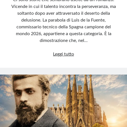
Vicende in cui il talento incontra la perseveranza, ma
soltanto dopo aver attraversato il deserto della
delusione. La parabola di Luis de la Fuente,
commissario tecnico della Spagna campione del
mondo 2026, appartiene a questa categoria. È la
dimostrazione che, nel…
Luis
Leggi tutto
de
la
Fuente,
il
Mondiale
dietro
un
annuncio