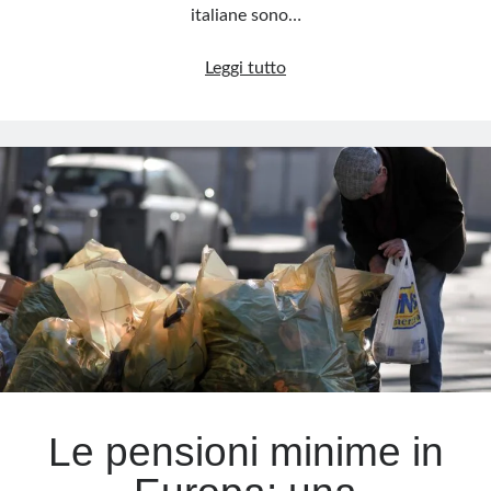
italiane sono…
Armi,
Leggi tutto
soldi
e
ipocrisia:
l’Italia
si
scopre
superpotenza
della
guerra
Le pensioni minime in