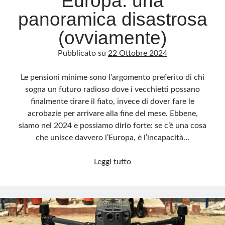
Europa: una
panoramica disastrosa
(ovviamente)
Pubblicato su
22 Ottobre 2024
Le pensioni minime sono l’argomento preferito di chi
sogna un futuro radioso dove i vecchietti possano
finalmente tirare il fiato, invece di dover fare le
acrobazie per arrivare alla fine del mese. Ebbene,
siamo nel 2024 e possiamo dirlo forte: se c’è una cosa
che unisce davvero l’Europa, è l’incapacità…
Le
Leggi tutto
pensioni
minime
in
Europa:
una