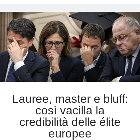
di
Dio
e
la
“sua”
Sagrada
Familia
Lauree, master e bluff:
così vacilla la
credibilità delle élite
europee