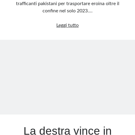
trafficanti pakistani per trasportare eroina oltre il
confine nel solo 2023.…
Sono
Leggi tutto
droni
i
nuovi
corrieri
della
droga
La destra vince in