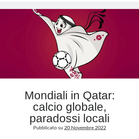
vince
in
Europa,
spazza
via
l’effetto
Schlein
e
l’illusione
della
sinistra-
sinistra
Mondiali in Qatar:
calcio globale,
paradossi locali
Pubblicato su
20 Novembre 2022