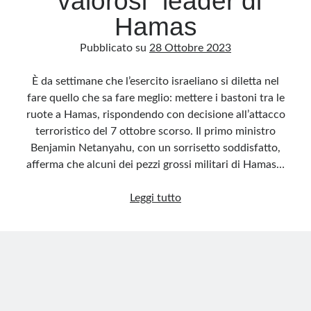
“valorosi” leader di
Hamas
Pubblicato su
28 Ottobre 2023
È da settimane che l’esercito israeliano si diletta nel
fare quello che sa fare meglio: mettere i bastoni tra le
ruote a Hamas, rispondendo con decisione all’attacco
terroristico del 7 ottobre scorso. Il primo ministro
Benjamin Netanyahu, con un sorrisetto soddisfatto,
afferma che alcuni dei pezzi grossi militari di Hamas…
La
Leggi tutto
comica
fuga
dei
“valorosi”
leader
di