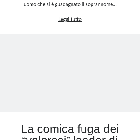
uomo che si è guadagnato il soprannome…
Yahya
Leggi tutto
Sinwar,
il
“macellaio
di
Gaza”
La comica fuga dei