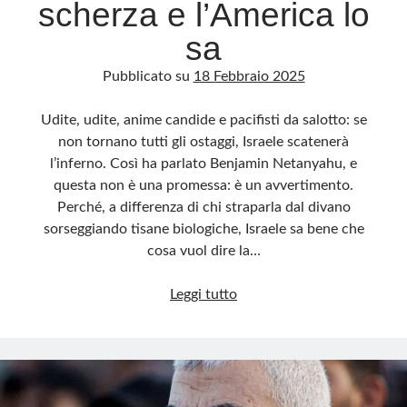
scherza e l’America lo
sa
Pubblicato su
18 Febbraio 2025
Udite, udite, anime candide e pacifisti da salotto: se
non tornano tutti gli ostaggi, Israele scatenerà
l’inferno. Così ha parlato Benjamin Netanyahu, e
questa non è una promessa: è un avvertimento.
Perché, a differenza di chi straparla dal divano
sorseggiando tisane biologiche, Israele sa bene che
cosa vuol dire la…
Inferno?
Leggi tutto
No,
giustizia!
Netanyahu
non
scherza