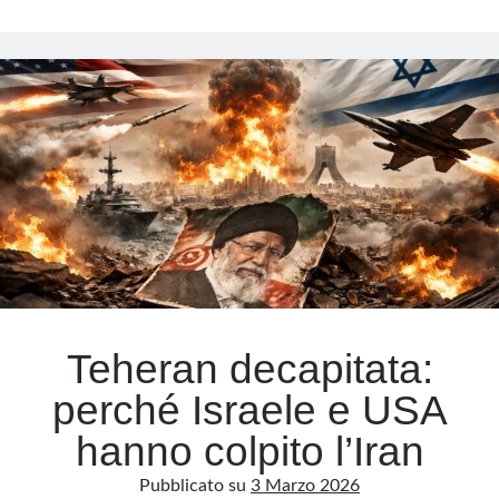
l’agenzia
viaggi
Meta
del
teatrino
Accedi
politico
Feed dei contenuti
galleggiante
Feed dei commenti
WordPress.org
Teheran decapitata:
perché Israele e USA
hanno colpito l’Iran
Pubblicato su
3 Marzo 2026