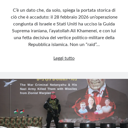
C’è un dato che, da solo, spiega la portata storica di
ciò che è accaduto: il 28 febbraio 2026 un’operazione
congiunta di Israele e Stati Uniti ha ucciso la Guida
Suprema iraniana, l’ayatollah Ali Khamenei, e con lui
una fetta decisiva del vertice politico-militare della
Repubblica islamica. Non un “raid”…
Teheran
Leggi tutto
decapitata:
perché
Israele
e
USA
hanno
colpito
l’Iran