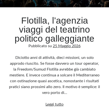
Archivio
Flotilla, l’agenzia
Archivi
viaggi del teatrino
politico galleggiante
Categorie
Pubblicato su
25 Maggio 2026
Categorie
Diciotto anni di attività, dieci missioni, un solo
approdo riuscito. Se fosse davvero un tour operator,
la Freedom/Sumud Flotilla avrebbe già cambiato
Questo blog non rappresenta una testata giornalistica, in quanto viene aggiornato
senza alcuna periodicità. Non può pertanto considerarsi un prodotto editoriale ai
mestiere. E invece continua a solcare il Mediterraneo
sensi della legge n· 62 del 7.03.2001. L’autore non è responsabile di quanto
pubblicato dai lettori nei commenti ai vari post. Saranno comunque cancellati quelli
con ostinazione quasi ascetica, nonostante i risultati
ritenuti offensivi o lesivi dell’immagine o dell’onorabilità di terzi, di genere spam,
razzisti o che contengano dati personali non conformi al rispetto delle norme sulla
pratici siano prossimi allo zero. Il motivo è semplice: il
privacy. Alcune immagini inserite in questo blog sono tratte da Internet e, pertanto,
considerate di pubblico dominio. Qualora la loro pubblicazione violasse eventuali
vero porto di…
diritti d’autore, vi invito a comunicarlo via e-mail a info[at]dinovalle.it e saranno
immediatamente rimosse. L’autore del blog non è responsabile dei siti collegati
tramite link né del loro contenuto, che può essere soggetto a variazioni nel tempo.
Flotilla,
Leggi tutto