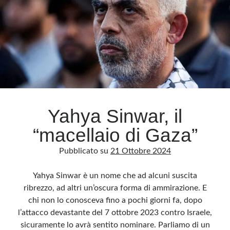
e
l’America
lo
sa
Yahya Sinwar, il
“macellaio di Gaza”
Pubblicato su
21 Ottobre 2024
Yahya Sinwar è un nome che ad alcuni suscita
ribrezzo, ad altri un’oscura forma di ammirazione. E
chi non lo conosceva fino a pochi giorni fa, dopo
l’attacco devastante del 7 ottobre 2023 contro Israele,
sicuramente lo avrà sentito nominare. Parliamo di un