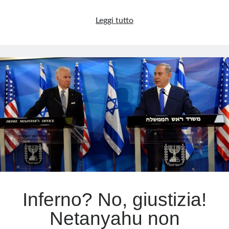
Hamas:
Leggi tutto
quando
la
propaganda
dei
terroristi
si
tinge
di
sangue
Inferno? No, giustizia!
Netanyahu non