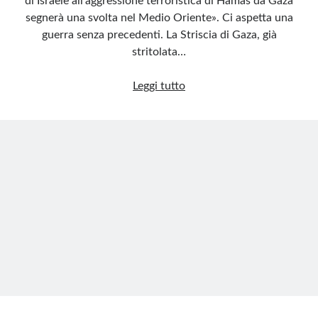
di Israele all’aggressione terroristica di Hamas da Gaza
segnerà una svolta nel Medio Oriente». Ci aspetta una
guerra senza precedenti. La Striscia di Gaza, già
stritolata…
Solo
Leggi tutto
sdegno
e
orrore
per
Hamas,
terroristi
rinnegati
anche
dai
palestinesi