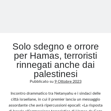
Hamas
Solo sdegno e orrore
per Hamas, terroristi
rinnegati anche dai
palestinesi
Pubblicato su
9 Ottobre 2023
Incontro drammatico tra Netanyahu e i sindaci delle
città israeliane, in cui il premier lancia un messaggio
assordante che avrà ripercussioni epocali: «La risposta