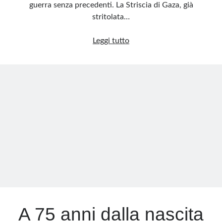
guerra senza precedenti. La Striscia di Gaza, già
stritolata…
Solo
Leggi tutto
sdegno
e
orrore
per
Hamas,
terroristi
rinnegati
anche
dai
palestinesi
A 75 anni dalla nascita