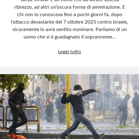
ribrezzo, ad altri un’oscura forma di ammirazione. E
chi non lo conosceva fino a pochi giorni fa, dopo
l’attacco devastante del 7 ottobre 2023 contro Israele,
sicuramente lo avrà sentito nominare. Parliamo di un
uomo che si è guadagnato il soprannome…
Yahya
Leggi tutto
Sinwar,
il
“macellaio
di
Gaza”