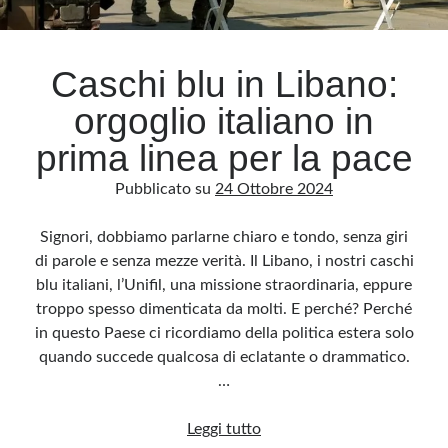
Archivio
Caschi blu in Libano:
Archivi
orgoglio italiano in
prima linea per la pace
Categorie
Pubblicato su
24 Ottobre 2024
Categorie
Signori, dobbiamo parlarne chiaro e tondo, senza giri
di parole e senza mezze verità. Il Libano, i nostri caschi
blu italiani, l’Unifil, una missione straordinaria, eppure
Questo blog non rappresenta una testata giornalistica, in quanto viene aggiornato
senza alcuna periodicità. Non può pertanto considerarsi un prodotto editoriale ai
troppo spesso dimenticata da molti. E perché? Perché
sensi della legge n· 62 del 7.03.2001. L’autore non è responsabile di quanto
pubblicato dai lettori nei commenti ai vari post. Saranno comunque cancellati quelli
in questo Paese ci ricordiamo della politica estera solo
ritenuti offensivi o lesivi dell’immagine o dell’onorabilità di terzi, di genere spam,
razzisti o che contengano dati personali non conformi al rispetto delle norme sulla
quando succede qualcosa di eclatante o drammatico.
privacy. Alcune immagini inserite in questo blog sono tratte da Internet e, pertanto,
considerate di pubblico dominio. Qualora la loro pubblicazione violasse eventuali
…
diritti d’autore, vi invito a comunicarlo via e-mail a info[at]dinovalle.it e saranno
immediatamente rimosse. L’autore del blog non è responsabile dei siti collegati
tramite link né del loro contenuto, che può essere soggetto a variazioni nel tempo.
Caschi
Leggi tutto