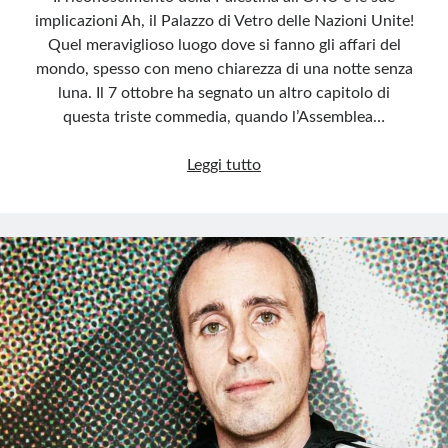
implicazioni Ah, il Palazzo di Vetro delle Nazioni Unite!
Quel meraviglioso luogo dove si fanno gli affari del
mondo, spesso con meno chiarezza di una notte senza
luna. Il 7 ottobre ha segnato un altro capitolo di
questa triste commedia, quando l’Assemblea…
Palestina
Leggi tutto
e
ONU,
l’assemblea
delle
ambiguità