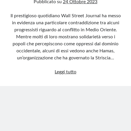
Pubblicato su
24 Ottobre 2023
Il prestigioso quotidiano Wall Street Journal ha messo
in evidenza una particolare contraddizione tra alcuni
progressisti riguardo al conflitto in Medio Oriente.
Mentre molti di loro mostrano solidarietà verso i
popoli che percepiscono come oppressi dal dominio
occidentale, alcuni di essi vedono anche Hamas,
un’organizzazione che ha governato la Striscia…
Contraddizioni
Leggi tutto
progressiste
sul
conflitto
mediorientale