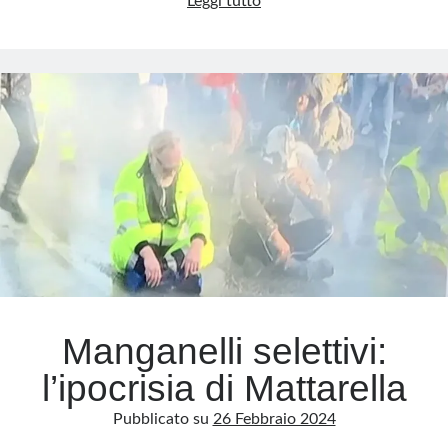
Censura:
Leggi tutto
quell’inafferrabile
chimera
della
sinistra
italiana
Manganelli selettivi:
l’ipocrisia di Mattarella
Pubblicato su
26 Febbraio 2024