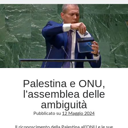
è
violenza:
il
7
ottobre
e
la
follia
di
Roma
Palestina e ONU,
l’assemblea delle
ambiguità
Pubblicato su
12 Maggio 2024
Il riconoscimento della Palestina all’ONU e le sue