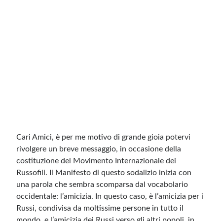
Meta
Accedi
Feed dei contenuti
Feed dei commenti
WordPress.org
Cari Amici, è per me motivo di grande gioia potervi
rivolgere un breve messaggio, in occasione della
costituzione del Movimento Internazionale dei
Russofili. Il Manifesto di questo sodalizio inizia con
una parola che sembra scomparsa dal vocabolario
occidentale: l’amicizia. In questo caso, è l’amicizia per i
Russi, condivisa da moltissime persone in tutto il
mondo, e l’amicizia dei Russi verso gli altri popoli, in