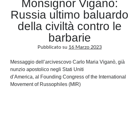
Monsignor Viganò:
Russia ultimo baluardo
Archivio
della civiltà contro le
Archivi
barbarie
Pubblicato su
16 Marzo 2023
Categorie
Categorie
Messaggio dell’arcivescovo Carlo Maria Viganò, già
nunzio apostolico negli Stati Uniti
d’America, al Founding Congress of the International
Movement of Russophiles (MIR)
Questo blog non rappresenta una testata giornalistica, in quanto viene aggiornato
senza alcuna periodicità. Non può pertanto considerarsi un prodotto editoriale ai
sensi della legge n· 62 del 7.03.2001. L’autore non è responsabile di quanto
pubblicato dai lettori nei commenti ai vari post. Saranno comunque cancellati quelli
ritenuti offensivi o lesivi dell’immagine o dell’onorabilità di terzi, di genere spam,
razzisti o che contengano dati personali non conformi al rispetto delle norme sulla
privacy. Alcune immagini inserite in questo blog sono tratte da Internet e, pertanto,
considerate di pubblico dominio. Qualora la loro pubblicazione violasse eventuali
diritti d’autore, vi invito a comunicarlo via e-mail a info[at]dinovalle.it e saranno
immediatamente rimosse. L’autore del blog non è responsabile dei siti collegati
tramite link né del loro contenuto, che può essere soggetto a variazioni nel tempo.