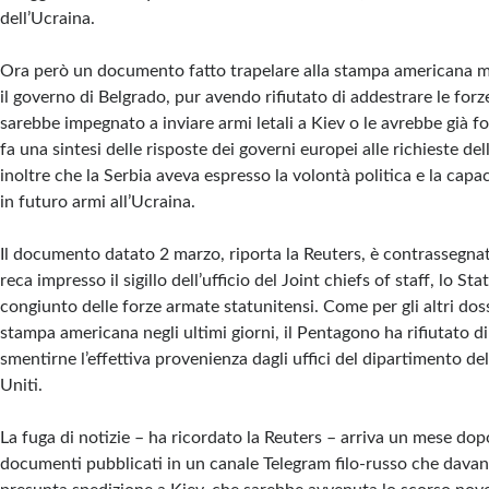
dell’Ucraina.
Ora però un documento fatto trapelare alla stampa americana m
il governo di Belgrado, pur avendo rifiutato di addestrare le forze
sarebbe impegnato a inviare armi letali a Kiev o le avrebbe già for
fa una sintesi delle risposte dei governi europei alle richieste de
inoltre che la Serbia aveva espresso la volontà politica e la capac
in futuro armi all’Ucraina.
Il documento datato 2 marzo, riporta la Reuters, è contrassegna
reca impresso il sigillo dell’ufficio del Joint chiefs of staff, lo S
congiunto delle forze armate statunitensi. Come per gli altri doss
stampa americana negli ultimi giorni, il Pentagono ha rifiutato 
smentirne l’effettiva provenienza dagli uffici del dipartimento del
Uniti.
La fuga di notizie – ha ricordato la Reuters – arriva un mese dopo 
documenti pubblicati in un canale Telegram filo-russo che davan