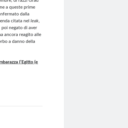
mbre, di razzi Grad
one a queste prime
onfermato dalla
ienda citata nel
leak
,
 poi negato di aver
ha ancora reagito alle
erbo a danno della
mbarazza l’Egitto (e