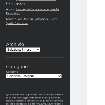
invito a sparare
Anja
su
La strage di Capaci: una crepa nella
Repubblica
Mauro SPALLUCCI
su
L’astensione: il vero
“partito” vincitore
Archivio
Archivi
Categorie
Categorie
Questo blog non rappresenta una testata giornalistica,
in quanto viene aggiornato senza alcuna periodicità.
Non può pertanto considerarsi un prodotto editoriale
ai sensi della legge n· 62 del 7.03.2001. L’autore non è