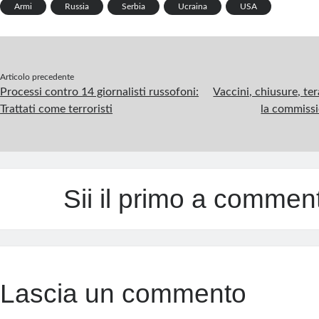
o
n
t
r
m
A
Armi
Russia
Serbia
Ucraina
USA
k
p
p
Articolo precedente
Processi contro 14 giornalisti russofoni:
Vaccini, chiusure, ter
Trattati come terroristi
la commissi
Sii il primo a commen
Lascia un commento