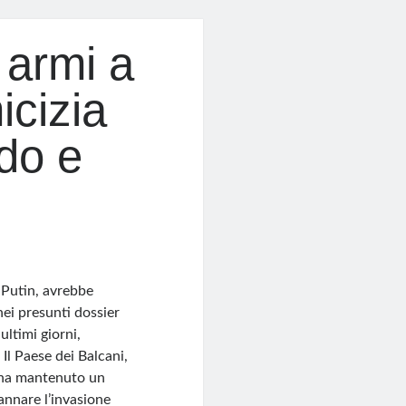
 armi a
icizia
ado e
r Putin, avrebbe
nei presunti dossier
ultimi giorni,
 Il Paese dei Balcani,
a ha mantenuto un
annare l’invasione