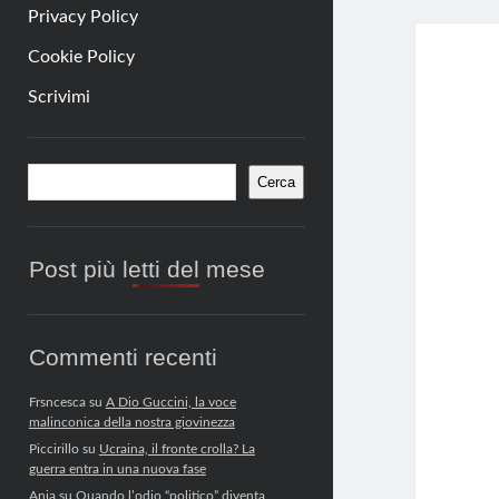
Privacy Policy
Cookie Policy
Scrivimi
Barra
Cerca
Cerca
laterale
Post più letti del mese
Commenti recenti
Frsncesca
su
A Dio Guccini, la voce
malinconica della nostra giovinezza
Piccirillo
su
Ucraina, il fronte crolla? La
guerra entra in una nuova fase
Anja
su
Quando l’odio “politico” diventa