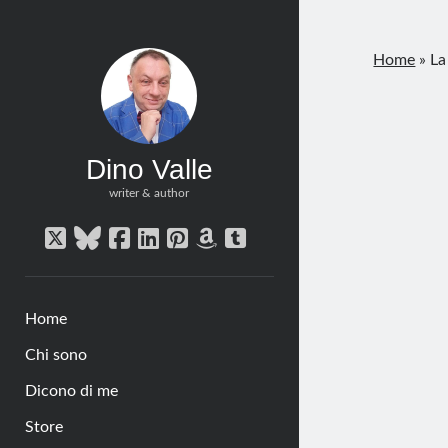
Home
»
La
Dino Valle
writer & author
twitter
bluesky
facebook
linkedin
pinterest
amazon
tumblr
Home
Chi sono
Dicono di me
Store