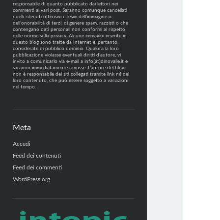
responsabile di quanto pubblicato dai lettori nei
commenti ai vari post. Saranno comunque cancellati
quelli ritenuti offensivi o lesivi dell’immagine o
dell’onorabilità di terzi, di genere spam, razzisti o che
contengano dati personali non conformi al rispetto
delle norme sulla privacy. Alcune immagini inserite in
questo blog sono tratte da Internet e, pertanto,
considerate di pubblico dominio. Qualora la loro
pubblicazione violasse eventuali diritti d’autore, vi
invito a comunicarlo via e-mail a info[at]dinovalle.it e
saranno immediatamente rimosse. L’autore del blog
non è responsabile dei siti collegati tramite link né del
loro contenuto, che può essere soggetto a variazioni
nel tempo.
Meta
Accedi
Feed dei contenuti
Feed dei commenti
WordPress.org