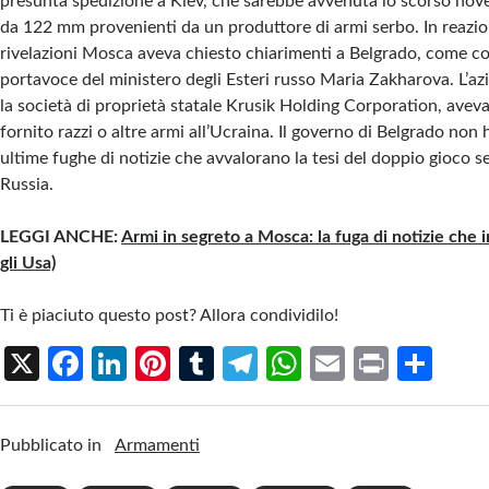
presunta spedizione a Kiev, che sarebbe avvenuta lo scorso nove
da 122 mm provenienti da un produttore di armi serbo. In reazi
rivelazioni Mosca aveva chiesto chiarimenti a Belgrado, come c
portavoce del ministero degli Esteri russo Maria Zakharova. L’az
la società di proprietà statale Krusik Holding Corporation, aveva
fornito razzi o altre armi all’Ucraina. Il governo di Belgrado non 
ultime fughe di notizie che avvalorano la tesi del doppio gioco s
Russia.
LEGGI ANCHE:
Armi in segreto a Mosca: la fuga di notizie che i
gli Usa)
Ti è piaciuto questo post? Allora condividilo!
X
Fa
Li
Pi
T
Te
W
E
Pr
S
ce
n
nt
u
le
h
m
in
h
b
ke
er
m
gr
at
ail
t
ar
Pubblicato in
Armamenti
o
dI
es
bl
a
s
e