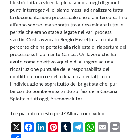
illustrò tutta la vicenda piena ancora oggi di grandi
punti interrogativi, ci siamo messi ad analizzare tutta
la documentazione processuale che era intercorsa fino
all’anno scorso, ma soprattutto a riesaminare tutte le
perizie che erano state allegate nei vari processi
svolti». Così l’avvocato Sergio Favretto racconta il
percorso che ha portato alla richiesta di riapertura del
processo sul rapimento Gancia. Un lavoro che ha
avuto come obiettivo «quello di giungere ad una
ricostruzione puntuale delle responsabilità del
conflitto a fuoco e della dinamica dei fatti, con
l’individuazione soprattutto del brigatista che, pur
lanciando bombe e sparando sull’aia della Cascina
Spiotta a tutt’oggi, è sconosciuto».
Ti è piaciuto questo post? Allora condividilo!
X
Fa
Li
Pi
T
Te
W
E
Pr
ce
n
nt
u
le
h
m
in