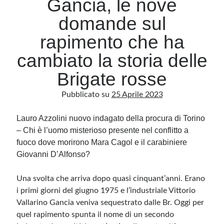
Gancia, le nove
domande sul
Archivio
rapimento che ha
Archivi
cambiato la storia delle
Brigate rosse
Categorie
Pubblicato su
25 Aprile 2023
Categorie
Lauro Azzolini nuovo indagato della procura di Torino
– Chi è l’uomo misterioso presente nel conflitto a
fuoco dove morirono Mara Cagol e il carabiniere
Questo blog non rappresenta una testata giornalistica, in quanto viene aggiornato
senza alcuna periodicità. Non può pertanto considerarsi un prodotto editoriale ai
Giovanni D’Alfonso?
sensi della legge n· 62 del 7.03.2001. L’autore non è responsabile di quanto
pubblicato dai lettori nei commenti ai vari post. Saranno comunque cancellati quelli
ritenuti offensivi o lesivi dell’immagine o dell’onorabilità di terzi, di genere spam,
razzisti o che contengano dati personali non conformi al rispetto delle norme sulla
Una svolta che arriva dopo quasi cinquant’anni. Erano
privacy. Alcune immagini inserite in questo blog sono tratte da Internet e, pertanto,
i primi giorni del giugno 1975 e l’industriale Vittorio
considerate di pubblico dominio. Qualora la loro pubblicazione violasse eventuali
diritti d’autore, vi invito a comunicarlo via e-mail a info[at]dinovalle.it e saranno
Vallarino Gancia veniva sequestrato dalle Br. Oggi per
immediatamente rimosse. L’autore del blog non è responsabile dei siti collegati
tramite link né del loro contenuto, che può essere soggetto a variazioni nel tempo.
quel rapimento spunta il nome di un secondo