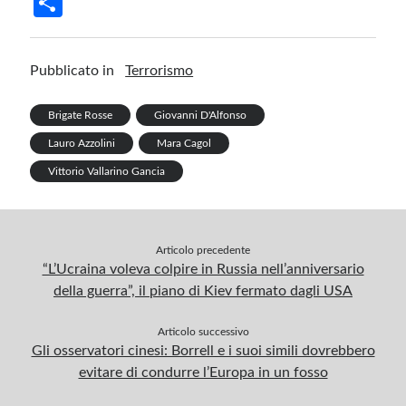
S
b
ke
er
m
gr
at
ail
t
h
o
dI
es
bl
a
s
ar
Pubblicato in
Terrorismo
o
n
t
r
m
A
e
k
p
Brigate Rosse
Giovanni D'Alfonso
p
Lauro Azzolini
Mara Cagol
Vittorio Vallarino Gancia
Articolo precedente
“L’Ucraina voleva colpire in Russia nell’anniversario
della guerra”, il piano di Kiev fermato dagli USA
Articolo successivo
Gli osservatori cinesi: Borrell e i suoi simili dovrebbero
evitare di condurre l’Europa in un fosso