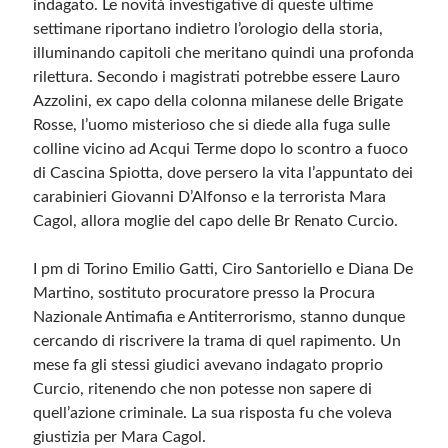
indagato. Le novità investigative di queste ultime
settimane riportano indietro l’orologio della storia,
Meta
illuminando capitoli che meritano quindi una profonda
rilettura. Secondo i magistrati potrebbe essere Lauro
Accedi
Azzolini, ex capo della colonna milanese delle Brigate
Feed dei contenuti
Rosse, l’uomo misterioso che si diede alla fuga sulle
Feed dei commenti
colline vicino ad Acqui Terme dopo lo scontro a fuoco
WordPress.org
di Cascina Spiotta, dove persero la vita l’appuntato dei
carabinieri Giovanni D’Alfonso e la terrorista Mara
Cagol, allora moglie del capo delle Br Renato Curcio.
I pm di Torino Emilio Gatti, Ciro Santoriello e Diana De
Martino, sostituto procuratore presso la Procura
Nazionale Antimafia e Antiterrorismo, stanno dunque
cercando di riscrivere la trama di quel rapimento. Un
mese fa gli stessi giudici avevano indagato proprio
Curcio, ritenendo che non potesse non sapere di
quell’azione criminale. La sua risposta fu che voleva
giustizia per Mara Cagol.