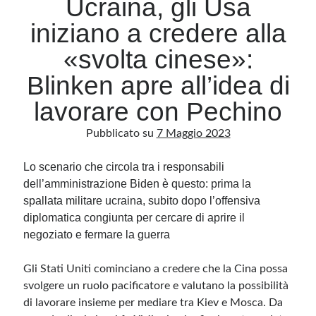
Ucraina, gli Usa
iniziano a credere alla
Archivio
«svolta cinese»:
Archivi
Blinken apre all’idea di
lavorare con Pechino
Categorie
Pubblicato su
7 Maggio 2023
Categorie
Lo scenario che circola tra i responsabili
dell’amministrazione Biden è questo: prima la
spallata militare ucraina, subito dopo l’offensiva
Questo blog non rappresenta una testata giornalistica, in quanto viene aggiornato
senza alcuna periodicità. Non può pertanto considerarsi un prodotto editoriale ai
diplomatica congiunta per cercare di aprire il
sensi della legge n· 62 del 7.03.2001. L’autore non è responsabile di quanto
pubblicato dai lettori nei commenti ai vari post. Saranno comunque cancellati quelli
negoziato e fermare la guerra
ritenuti offensivi o lesivi dell’immagine o dell’onorabilità di terzi, di genere spam,
razzisti o che contengano dati personali non conformi al rispetto delle norme sulla
privacy. Alcune immagini inserite in questo blog sono tratte da Internet e, pertanto,
Gli Stati Uniti cominciano a credere che la Cina possa
considerate di pubblico dominio. Qualora la loro pubblicazione violasse eventuali
diritti d’autore, vi invito a comunicarlo via e-mail a info[at]dinovalle.it e saranno
svolgere un ruolo pacificatore e valutano la possibilità
immediatamente rimosse. L’autore del blog non è responsabile dei siti collegati
tramite link né del loro contenuto, che può essere soggetto a variazioni nel tempo.
di lavorare insieme per mediare tra Kiev e Mosca. Da