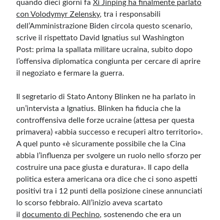
quando dieci giorni fa
Xi Jinping ha finalmente parlato
con Volodymyr Zelensky
, tra i responsabili
Meta
dell’Amministrazione Biden circola questo scenario,
scrive il rispettato David Ignatius sul Washington
Accedi
Post: prima la spallata militare ucraina, subito dopo
Feed dei contenuti
l’offensiva diplomatica congiunta per cercare di aprire
Feed dei commenti
il negoziato e fermare la guerra.
WordPress.org
Il segretario di Stato Antony Blinken ne ha parlato in
un’intervista a Ignatius
. Blinken ha fiducia che la
controffensiva delle forze ucraine (attesa per questa
primavera) «abbia successo e recuperi altro territorio».
A quel punto «è sicuramente possibile che la Cina
abbia l’influenza per svolgere un ruolo nello sforzo per
costruire una pace giusta e duratura». I
l capo della
politica estera americana ora dice che ci sono aspetti
positivi tra i 12 punti della posizione cinese annunciati
lo scorso febbraio
. All’inizio aveva scartato
il
documento di Pechino
, sostenendo che era un