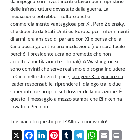
da impegnare in investimenti e lavori per il ripristino
delle infrastrutture devastate dalla guerra.
La
mediazione potrebbe risultare anche
commercialmente vantaggiosa per Xi.
Però Zelensky,
che dipende da Stati Uniti ed Europa per i rifornimenti
di armi, era ansioso di parlare con Xi e pensa che la
Cina possa garantire una mediazione (non sarà facile
perché il presidente ucraino premette che non
accetterà mutilazioni territoriali).
A Washington si
sono convinti che serve realismo e bisogna includere
la Cina nello sforzo di pace
,
spingere Xi a giocare da
leader responsabile,
riprendere il dialogo tra le due
superpotenze proprio sul dossier della meiazione. È
questo il messaggio a mezzo stampa che Blinken ha
inviato a Pechino.
Ti è piaciuto questo post? Allora condividilo!
X
Fa
Li
Pi
T
Te
W
E
Pr