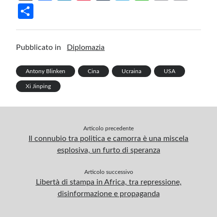
ce
n
nt
u
le
h
m
in
S
b
ke
er
m
gr
at
ail
t
h
o
dI
es
bl
a
s
ar
Pubblicato in
Diplomazia
o
n
t
r
m
A
e
k
p
Antony Blinken
Cina
Ucraina
USA
p
Xi Jinping
Articolo precedente
Il connubio tra politica e camorra è una miscela
esplosiva, un furto di speranza
Articolo successivo
Libertà di stampa in Africa, tra repressione,
disinformazione e propaganda