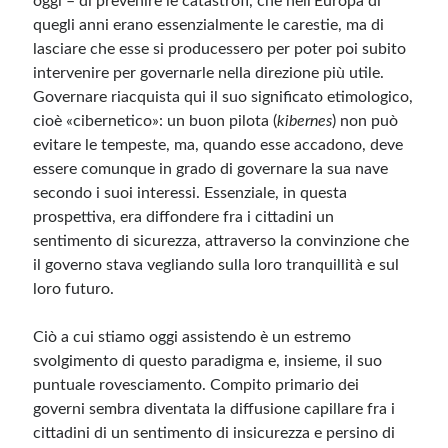
oggi – di prevenire le catastrofi, che nell’Europa di
quegli anni erano essenzialmente le carestie, ma di
lasciare che esse si producessero per poter poi subito
Meta
intervenire per governarle nella direzione più utile.
Accedi
Governare riacquista qui il suo significato etimologico,
Feed dei contenuti
cioè «cibernetico»: un buon pilota (
kibernes
) non può
Feed dei commenti
evitare le tempeste, ma, quando esse accadono, deve
WordPress.org
essere comunque in grado di governare la sua nave
secondo i suoi interessi. Essenziale, in questa
prospettiva, era diffondere fra i cittadini un
sentimento di sicurezza, attraverso la convinzione che
il governo stava vegliando sulla loro tranquillità e sul
loro futuro.
Ciò a cui stiamo oggi assistendo è un estremo
svolgimento di questo paradigma e, insieme, il suo
puntuale rovesciamento. Compito primario dei
governi sembra diventata la diffusione capillare fra i
cittadini di un sentimento di insicurezza e persino di