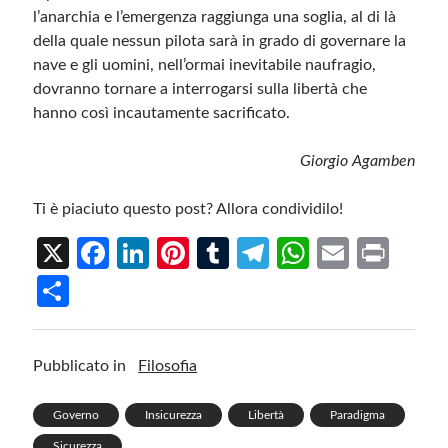
l’anarchia e l’emergenza raggiunga una soglia, al di là
della quale nessun pilota sarà in grado di governare la
nave e gli uomini, nell’ormai inevitabile naufragio,
dovranno tornare a interrogarsi sulla libertà che
hanno così incautamente sacrificato.
Giorgio Agamben
Ti è piaciuto questo post? Allora condividilo!
X
Fa
Li
Pi
T
Te
W
E
Pr
ce
n
nt
u
le
h
m
in
S
b
ke
er
m
gr
at
ail
t
h
o
dI
es
bl
a
s
ar
Pubblicato in
Filosofia
o
n
t
r
m
A
e
k
p
Governo
Insicurezza
Libertà
Paradigma
p
Sicurezza