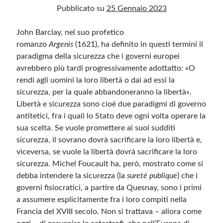
Pubblicato su
25 Gennaio 2023
John Barclay, nel suo profetico
Archivio
romanzo
Argenis
(1621), ha definito in questi termini il
Archivi
paradigma della sicurezza che i governi europei
avrebbero più tardi progressivamente adottatto: «O
rendi agli uomini la loro libertà o dai ad essi la
Categorie
sicurezza, per la quale abbandoneranno la libertà».
Categorie
Libertà e sicurezza sono cioè due paradigmi di governo
antitetici, fra i quali lo Stato deve ogni volta operare la
sua scelta. Se vuole promettere ai suoi sudditi
sicurezza, il sovrano dovrà sacrificare la loro libertà e,
Questo blog non rappresenta una testata giornalistica, in quanto viene aggiornato
senza alcuna periodicità. Non può pertanto considerarsi un prodotto editoriale ai
viceversa, se vuole la libertà dovrà sacrificare la loro
sensi della legge n· 62 del 7.03.2001. L’autore non è responsabile di quanto
sicurezza. Michel Foucault ha, però, mostrato come si
pubblicato dai lettori nei commenti ai vari post. Saranno comunque cancellati quelli
ritenuti offensivi o lesivi dell’immagine o dell’onorabilità di terzi, di genere spam,
debba intendere la sicurezza (la
sureté publique
) che i
razzisti o che contengano dati personali non conformi al rispetto delle norme sulla
privacy. Alcune immagini inserite in questo blog sono tratte da Internet e, pertanto,
governi fisiocratici, a partire da Quesnay, sono i primi
considerate di pubblico dominio. Qualora la loro pubblicazione violasse eventuali
diritti d’autore, vi invito a comunicarlo via e-mail a info[at]dinovalle.it e saranno
a assumere esplicitamente fra i loro compiti nella
immediatamente rimosse. L’autore del blog non è responsabile dei siti collegati
tramite link né del loro contenuto, che può essere soggetto a variazioni nel tempo.
Francia del XVIII secolo. Non si trattava – allora come