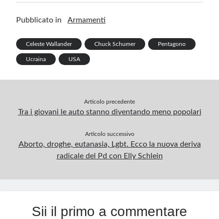
o
dI
es
bl
a
s
ar
Pubblicato in
Armamenti
o
n
t
r
m
A
e
k
p
Celeste Wallander
Chuck Schumer
Pentagono
p
Ucraina
USA
Articolo precedente
Tra i giovani le auto stanno diventando meno popolari
Articolo successivo
Aborto, droghe, eutanasia, Lgbt. Ecco la nuova deriva
radicale del Pd con Elly Schlein
Sii il primo a commentare