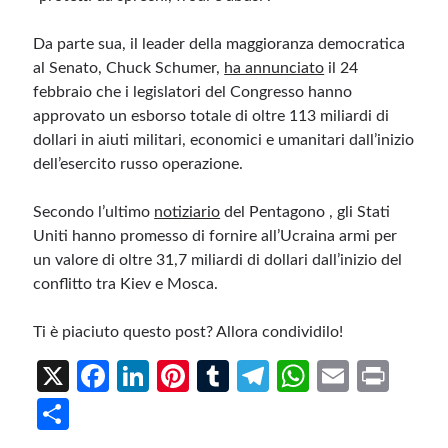
Da parte sua, il leader della maggioranza democratica
al Senato, Chuck Schumer,
ha annunciato
il 24
febbraio che i legislatori del Congresso hanno
approvato un esborso totale di oltre 113 miliardi di
dollari in aiuti militari, economici e umanitari dall’inizio
dell’esercito russo operazione.
Secondo l’ultimo
notiziario
del Pentagono , gli Stati
Uniti hanno promesso di fornire all’Ucraina armi per
un valore di oltre 31,7 miliardi di dollari dall’inizio del
conflitto tra Kiev e Mosca.
Ti è piaciuto questo post? Allora condividilo!
X
Fa
Li
Pi
T
Te
W
E
Pr
ce
n
nt
u
le
h
m
in
S
b
ke
er
m
gr
at
ail
t
h