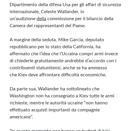
Dipartimento della difesa Usa per gli affari di sicurezza
internazionale, Celeste Wallander, in
Meta
un’audizione
della
commissione per il bilancio della
Accedi
Camera dei rappresentanti del Paese.
Feed dei contenuti
Feed dei commenti
A margine della seduta, Mike Garcia, deputato
WordPress.org
repubblicano per lo stato della California, ha
affermato che l’idea che l’Ucraina compri armi invece
di chiederle gratuitamente andrebbe d’accordo con i
contribuenti statunitensi, anche se ha ammesso
che Kiev deve affrontare difficoltà economiche.
Da parte sua, Wallander ha sottolineato che
Washington non ha consegnato a Kiev tutte le armi
richieste, mentre le autorità ucraine “non hanno
effettuato acquisti importanti da compagnie
americane”.