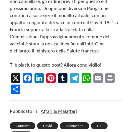
non cancellare, gli ordini previsti per questo e il
prossimo anno. Di opinione diversa è Parigi, che
continua a sostenere il modello attuale, con un
appalto congiunto dei vaccini contro il Covid-19. “La
Francia supporta la strada tracciata dalla
Commissione, l’approvvigionamento comune dei
vaccini è stata la nostra linea fin dall’inizio”, ha
dichiarato il ministero della Salute francese.
Ti è piaciuto questo post? Allora condividilo!
X
Fa
Li
Pi
T
Te
W
E
Pr
ce
n
nt
u
le
h
m
in
S
b
ke
er
m
gr
at
ail
t
h
o
dI
es
bl
a
s
ar
Pubblicato in
Affari & Malaffari
o
n
t
r
m
A
e
k
p
Contratti
Covid
Distruzione
UE