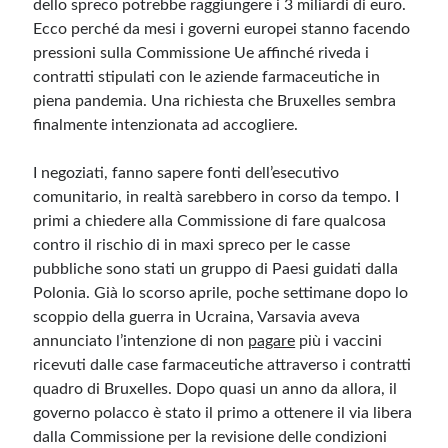
dello spreco potrebbe raggiungere i 3 miliardi di euro.
Ecco perché da mesi i governi europei stanno facendo
Meta
pressioni sulla Commissione Ue affinché riveda i
contratti stipulati con le aziende farmaceutiche in
Accedi
piena pandemia. Una richiesta che Bruxelles sembra
Feed dei contenuti
finalmente intenzionata ad accogliere.
Feed dei commenti
WordPress.org
I negoziati, fanno sapere fonti dell’esecutivo
comunitario, in realtà sarebbero in corso da tempo. I
primi a chiedere alla Commissione di fare qualcosa
contro il rischio di in maxi spreco per le casse
pubbliche sono stati un gruppo di Paesi guidati dalla
Polonia. Già lo scorso aprile, poche settimane dopo lo
scoppio della guerra in Ucraina, Varsavia aveva
annunciato l’intenzione di non
pagare
più i vaccini
ricevuti dalle case farmaceutiche attraverso i contratti
quadro di Bruxelles. Dopo quasi un anno da allora, il
governo polacco è stato il primo a ottenere il via libera
dalla Commissione per la revisione delle condizioni