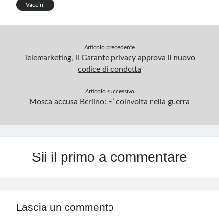
p
Vaccini
Articolo precedente
Telemarketing, il Garante privacy approva il nuovo
codice di condotta
Articolo successivo
Mosca accusa Berlino: E’ coinvolta nella guerra
Sii il primo a commentare
Lascia un commento