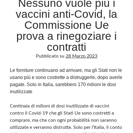
Nessuno vuole più i
vaccini anti-Covid, la
Archivio
Commissione Ue
Archivi
prova a rinegoziare i
contratti
Categorie
Pubblicato su
28 Marzo 2023
Categorie
Le forniture continuano ad arrivare, ma gli Stati non le
usano più e sono costrette a distruggerle, dopo averle
pagate. Solo in Italia, sarebbero 170 milioni le dosi
Questo blog non rappresenta una testata giornalistica, in quanto viene aggiornato
senza alcuna periodicità. Non può pertanto considerarsi un prodotto editoriale ai
inutilizzate
sensi della legge n· 62 del 7.03.2001. L’autore non è responsabile di quanto
pubblicato dai lettori nei commenti ai vari post. Saranno comunque cancellati quelli
ritenuti offensivi o lesivi dell’immagine o dell’onorabilità di terzi, di genere spam,
razzisti o che contengano dati personali non conformi al rispetto delle norme sulla
Centinaia di milioni di dosi inutilizzate di vaccini
privacy. Alcune immagini inserite in questo blog sono tratte da Internet e, pertanto,
contro il Covid-19 che gli Stati Ue sono costretti a
considerate di pubblico dominio. Qualora la loro pubblicazione violasse eventuali
diritti d’autore, vi invito a comunicarlo via e-mail a info[at]dinovalle.it e saranno
comprare, ma che con ogni probabilità non saranno
immediatamente rimosse. L’autore del blog non è responsabile dei siti collegati
tramite link né del loro contenuto, che può essere soggetto a variazioni nel tempo.
utilizzate e verranno distrutte. Solo per l’Italia, il conto