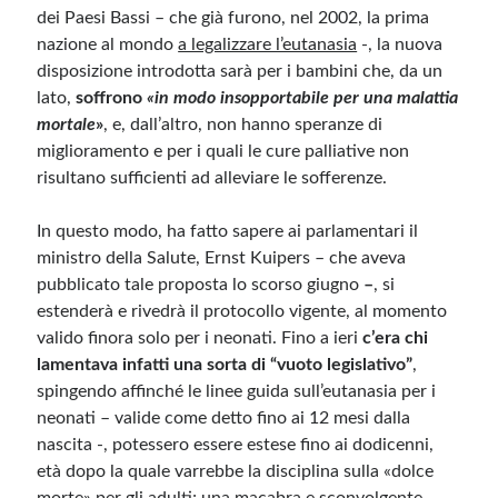
dei Paesi Bassi – che già furono, nel 2002, la prima
nazione al mondo
a legalizzare l’eutanasia
-, la nuova
Meta
disposizione introdotta sarà per i bambini che, da un
Accedi
lato,
soffrono
«in modo insopportabile per una malattia
Feed dei contenuti
mortale
»
, e, dall’altro, non hanno speranze di
Feed dei commenti
miglioramento e per i quali le cure palliative non
WordPress.org
risultano sufficienti ad alleviare le sofferenze.
In questo modo, ha fatto sapere ai parlamentari il
ministro della Salute, Ernst Kuipers – che aveva
pubblicato tale proposta lo scorso giugno
–
, si
estenderà e rivedrà il protocollo vigente, al momento
valido finora solo per i neonati. Fino a ieri
c’era chi
lamentava infatti una sorta di “vuoto legislativo”
,
spingendo affinché le linee guida sull’eutanasia per i
neonati – valide come detto fino ai 12 mesi dalla
nascita -, potessero essere estese fino ai dodicenni,
età dopo la quale varrebbe la disciplina sulla «dolce