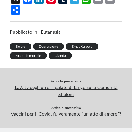
ce
n
nt
u
le
h
m
in
S
b
ke
er
m
gr
at
ail
t
h
o
dI
es
bl
a
s
ar
Pubblicato in
Eutanasia
o
n
t
r
m
A
e
k
p
Belgio
Depressione
Ernst Kuipers
p
Malattia mortale
Olanda
Articolo precedente
La7, tv degli orrori: palate di fango sulla Comunità
Shalom
Articolo successivo
Vaccini per il Covid, fu veramente “un atto di amore”?