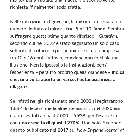
morte» per gli adulti; una macabra e sconvolgente
richiesta “finalmente” soddisfatta.
Nelle intenzioni del governo, la misura interesserà un
numero limitato di minori:
tra i 5 e i 10 l’anno
. Sembra
suffragare questa stima
quanto riferisce
il
Guardian
,
secondo cui nel 2022 è stato segnalato un solo caso
soltanto di eutanasia per un minore di età compresa
tra 12 e 16 anni. Tuttavia, conviene non farsi alcuna
illusione. Non le ipotesi o le insinuazioni, bensì
l’esperienza – peraltro proprio quella olandese –
indica
che, una volta aperto un varco, l’eutanasia inizia a
dilagare.
Se infatti nel già richiamato anno 2002 si registrarono
1.882 di decessi medicalmente assistiti, nel 2020 essi
erano lievitati a quasi 7.000 – 6.938, per l’esattezza –
con
una crescita di quasi il 270%.
Non solo. Secondo
quanto pubblicato nel 2017 sul
New England Journal of