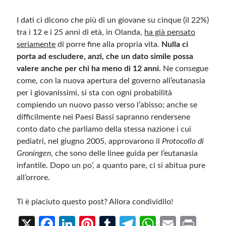
I dati ci dicono che più di un giovane su cinque (il 22%)
tra i 12 e i 25 anni di età, in Olanda,
ha già pensato
seriamente
di porre fine alla propria vita.
Nulla ci
porta ad escludere, anzi, che un dato simile possa
valere anche per chi ha meno di 12 anni.
Ne consegue
come, con la nuova apertura del governo all’eutanasia
per i giovanissimi, si sta con ogni probabilità
compiendo un nuovo passo verso l’abisso; anche se
difficilmente nei Paesi Bassi sapranno rendersene
conto dato che parliamo della stessa nazione i cui
pediatri, nel giugno 2005, approvarono il
Protocollo di
Groningen
, che sono delle linee guida per l’eutanasia
infantile. Dopo un po’, a quanto pare, ci si abitua pure
all’orrore.
Ti è piaciuto questo post? Allora condividilo!
X
Fa
Li
Pi
T
Te
W
E
Pr