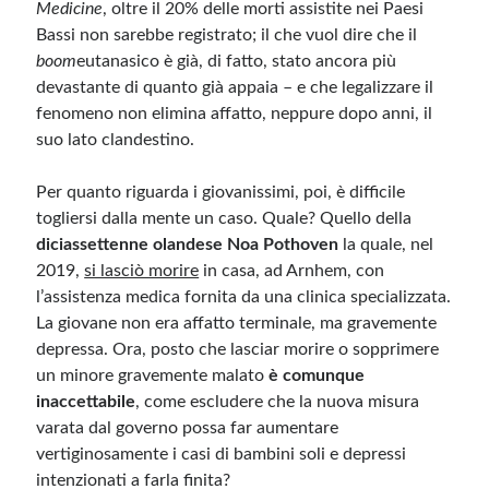
Medicine
, oltre il 20% delle morti assistite nei Paesi
Bassi non sarebbe registrato; il che vuol dire che il
boom
eutanasico è già, di fatto, stato ancora più
devastante di quanto già appaia – e che legalizzare il
fenomeno non elimina affatto, neppure dopo anni, il
suo lato clandestino.
Per quanto riguarda i giovanissimi, poi, è difficile
togliersi dalla mente un caso. Quale? Quello della
diciassettenne olandese Noa Pothoven
la quale, nel
2019,
si lasciò morire
in casa, ad Arnhem, con
l’assistenza medica fornita da una clinica specializzata.
La giovane non era affatto terminale, ma gravemente
depressa. Ora, posto che lasciar morire o sopprimere
un minore gravemente malato
è comunque
inaccettabile
, come escludere che la nuova misura
varata dal governo possa far aumentare
vertiginosamente i casi di bambini soli e depressi
intenzionati a farla finita?