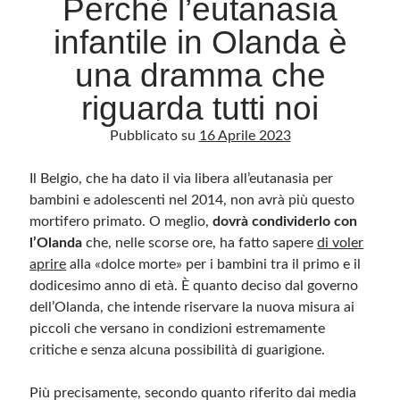
Perché l’eutanasia
infantile in Olanda è
Archivio
una dramma che
Archivi
riguarda tutti noi
Pubblicato su
16 Aprile 2023
Categorie
Categorie
Il Belgio, che ha dato il via libera all’eutanasia per
bambini e adolescenti nel 2014, non avrà più questo
mortifero primato. O meglio,
dovrà condividerlo con
l’Olanda
che, nelle scorse ore, ha fatto sapere
di voler
Questo blog non rappresenta una testata giornalistica, in quanto viene aggiornato
aprire
alla «dolce morte» per i bambini tra il primo e il
senza alcuna periodicità. Non può pertanto considerarsi un prodotto editoriale ai
sensi della legge n· 62 del 7.03.2001. L’autore non è responsabile di quanto
dodicesimo anno di età. È quanto deciso dal governo
pubblicato dai lettori nei commenti ai vari post. Saranno comunque cancellati quelli
ritenuti offensivi o lesivi dell’immagine o dell’onorabilità di terzi, di genere spam,
dell’Olanda, che intende riservare la nuova misura ai
razzisti o che contengano dati personali non conformi al rispetto delle norme sulla
piccoli che versano in condizioni estremamente
privacy. Alcune immagini inserite in questo blog sono tratte da Internet e, pertanto,
considerate di pubblico dominio. Qualora la loro pubblicazione violasse eventuali
critiche e senza alcuna possibilità di guarigione.
diritti d’autore, vi invito a comunicarlo via e-mail a info[at]dinovalle.it e saranno
immediatamente rimosse. L’autore del blog non è responsabile dei siti collegati
tramite link né del loro contenuto, che può essere soggetto a variazioni nel tempo.
Più precisamente, secondo quanto riferito dai media