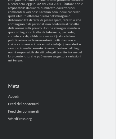
Non può pertanto considerarsi un prodotto editoriale
ai sensi della legge n· 62 del 7.03.2001. L’autore non è
responsabile di quanto pubblicato dai lettori nei
commenti ai vari post. Saranno comunque cancellati
quelli ritenuti offensivi o lesivi dell’immagine o
dell’onorabilità di terzi, di genere spam, razzisti o che
contengano dati personali non conformi al rispetto
delle norme sulla privacy. Alcune immagini inserite in
questo blog sono tratte da Internet e, pertanto,
considerate di pubblico dominio. Qualora la loro
pubblicazione violasse eventuali diritti d’autore, vi
invito a comunicarlo via e-mail a info[at]dinovalle.it e
saranno immediatamente rimosse. L’autore del blog
non è responsabile dei siti collegati tramite link né del
loro contenuto, che può essere soggetto a variazioni
nel tempo.
Meta
Accedi
Feed dei contenuti
Feed dei commenti
WordPress.org