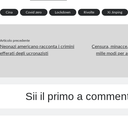
o
dI
es
bl
a
s
e
o
n
t
r
m
A
Cina
Covid zero
Lockdown
Rivolte
Xi Jinping
k
p
p
Articolo precedente
Neonazi americano racconta i crimini
Censura, minacce,
efferati degli ucronazisti
mille modi per at
Sii il primo a commen