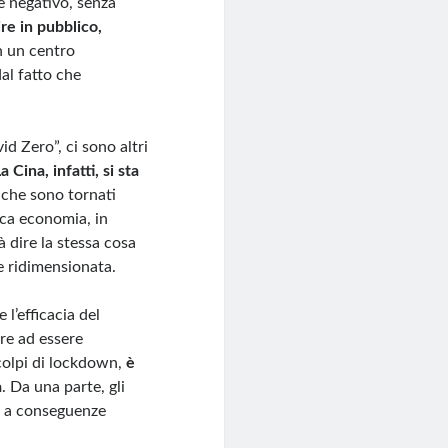
e negativo, senza
re in pubblico,
in un centro
al fatto che
d Zero”, ci sono altri
a Cina, infatti, si sta
a che sono tornati
ica economia, in
à dire la stessa cosa
e ridimensionata.
l’efficacia del
tre ad essere
colpi di lockdown,
è
a
. Da una parte, gli
no a conseguenze