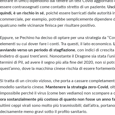
entrare in uffici) dipendono dal tenere un test Covid aggiornato 
essere contrassegnati come contatto stretto di un paziente.
Usci
quindi, è un rischio in sé
, poiché essere barricati dalle autorità 
commerciale, per esempio, potrebbe semplicemente dipendere d
qualcuno nelle vicinanze finisca per risultare positivo.
Eppure, se Pechino ha deciso di optare per una strategia da “Covi
elementi su cui dover fare i conti. Tra questi, il lato economico.
L
avviando verso un periodo di stagflazione
, con indici di crescit
indietro di quasi trent’anni. Nonostante il Dragone sia stata l’un
termini di Pil, ad avere il segno più alla fine del 2020, non si potr
quest’anno, dove la macchina cinese rischia di essere fortement
Si tratta di un circolo vizioso, che porta a cassare completamente 
modello sanitario cinese.
Mantenere la strategia zero-Covid
, ol
impossibile perché il virus (come ben vediamo) non scompare a 
ora sostanzialmente più costoso di quanto non fosse un anno f
ultimi ceppi virali sono molto più trasmissibili; dall’altra, porta
decisamente meno gravi sotto il profilo sanitario.