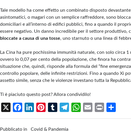
Tale modello ha come effetto un combinato disposto devastante.
asintomatici, o magari con un semplice raffreddore, sono bloccati
domiciliari e all’interno di edifici pubblici, fino a quando il propr
essere negativo. Un danno incredibile per il settore produttivo,
bloccate a causa di una tosse
, uno starnuto o una linea di febbr
La Cina ha pure pochissima immunità naturale, con solo circa 1 
ovvero lo 0,07 per cento della popolazione, che finora ha contrat
situazione che, quindi, risponde alla formula del “fine emergenza 
controllo popolare, delle infinite restrizioni. Fino a quando Xi p
assetto simile, senza che le violenze investano tutta la Repubbli
Ti è piaciuto questo post? Allora condividilo!
X
Fa
Li
Pi
T
Te
W
E
Pr
S
ce
n
nt
u
le
h
m
in
h
b
ke
er
m
gr
at
ail
t
ar
Pubblicato in
Covid & Pandemia