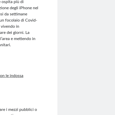
e ospita più di
zione degli iPhone nel
usi da settimane
 un focolaio di Covid-
, vivendo in
re dei giorni. La
ll’area e mettendo in
nitari.
non le indossa
are i mezzi pubblici o