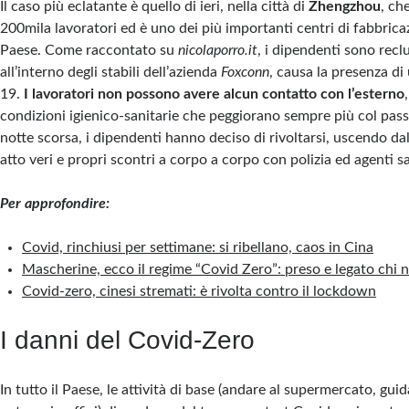
Il caso più eclatante è quello di ieri, nella città di
Zhengzhou
, ch
200mila lavoratori ed è uno dei più importanti centri di fabbrica
Paese. Come raccontato su
nicolaporro.it
, i dipendenti sono recl
all’interno degli stabili dell’azienda
Foxconn
, causa la presenza di
19.
I lavoratori non possono avere alcun contatto con l’esterno
condizioni igienico-sanitarie che peggiorano sempre più col passa
notte scorsa, i dipendenti hanno deciso di rivoltarsi, uscendo da
atto veri e propri scontri a corpo a corpo con polizia ed agenti sa
Per approfondire:
Covid, rinchiusi per settimane: si ribellano, caos in Cina
Mascherine, ecco il regime “Covid Zero”: preso e legato chi 
Covid-zero, cinesi stremati: è rivolta contro il lockdown
I danni del Covid-Zero
In tutto il Paese, le attività di base (andare al supermercato, guid