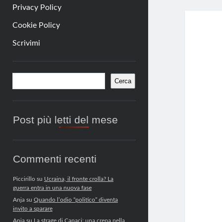
Privacy Policy
Cookie Policy
Scrivimi
Barra
Cerca
Cerca
laterale
Post più letti del mese
Commenti recenti
Piccirillo
su
Ucraina, il fronte crolla? La
guerra entra in una nuova fase
Anja
su
Quando l’odio “politico” diventa
invito a sparare
Anja
su
La strage di Capaci: una crepa nella