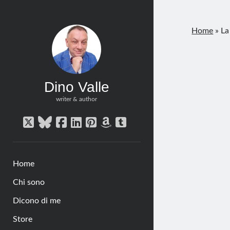
Home
»
La
Dino Valle
writer & author
twitter
bluesky
facebook
linkedin
pinterest
amazon
tumblr
Home
Chi sono
Dicono di me
Store