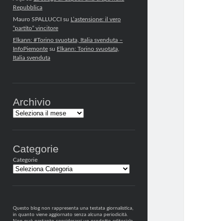
Repubblica
Mauro SPALLUCCI
su
L’astensione: il vero
“partito” vincitore
Elkann: #Torino svuotata, Italia svenduta –
InfoPiemonte
su
Elkann: Torino svuotata,
Italia svenduta
Archivio
Archivi
Categorie
Categorie
Questo blog non rappresenta una testata giornalistica,
in quanto viene aggiornato senza alcuna periodicità.