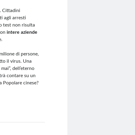
 Cittadini
 agli arresti
io test non risulta
 con
intere aziende
e.
milione di persone,
to il virus. Una
mai”, dell’eterno
otrà contare su un
ca Popolare cinese?