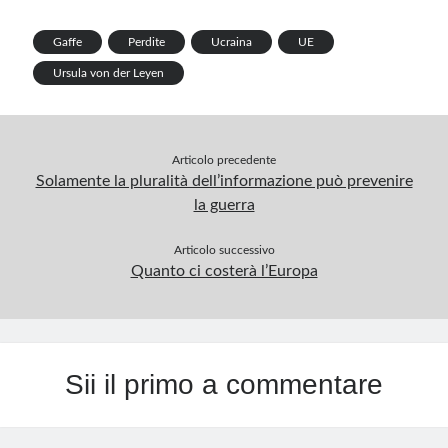
o
n
t
r
m
A
e
k
p
Gaffe
Perdite
Ucraina
UE
p
Ursula von der Leyen
Articolo precedente
Solamente la pluralità dell’informazione può prevenire
la guerra
Articolo successivo
Quanto ci costerà l’Europa
Sii il primo a commentare