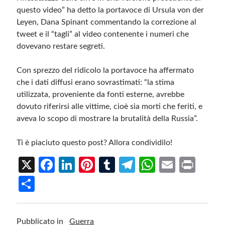
questo video” ha detto la portavoce di Ursula von der
Leyen, Dana Spinant commentando la correzione al
tweet e il “tagli” al video contenente i numeri che
dovevano restare segreti.
Con sprezzo del ridicolo la portavoce ha affermato
che i dati diffusi erano sovrastimati: “la stima
utilizzata, proveniente da fonti esterne, avrebbe
dovuto riferirsi alle vittime, cioè sia morti che feriti, e
aveva lo scopo di mostrare la brutalità della Russia”.
Ti è piaciuto questo post? Allora condividilo!
X
Fa
Li
Pi
T
Te
W
E
Pr
ce
n
nt
u
le
h
m
in
S
b
ke
er
m
gr
at
ail
t
h
o
dI
es
bl
a
s
ar
Pubblicato in
Guerra