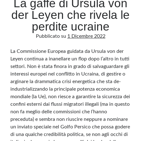
La gaffe di Ursula von
der Leyen che rivela le
Archivio
perdite ucraine
Archivi
Pubblicato su
1 Dicembre 2022
La Commissione Europea guidata da Ursula von der
Categorie
Leyen continua a inanellare un flop dopo l’altro in tutti
Categorie
settori. Non è stata finora in grado di salvaguardare gli
interessi europei nel conflitto in Ucraina, di gestire o
arginare la drammatica crisi energetica che sta de-
industrializzando la principale potenza economica
Questo blog non rappresenta una testata giornalistica, in quanto viene aggiornato
senza alcuna periodicità. Non può pertanto considerarsi un prodotto editoriale ai
mondiale (la Ue), non riesce a garantire la sicurezza dei
sensi della legge n· 62 del 7.03.2001. L’autore non è responsabile di quanto
pubblicato dai lettori nei commenti ai vari post. Saranno comunque cancellati quelli
confini esterni dai flussi migratori illegali (ma in questo
ritenuti offensivi o lesivi dell’immagine o dell’onorabilità di terzi, di genere spam,
non fa meglio delle commissioni che l’hanno
razzisti o che contengano dati personali non conformi al rispetto delle norme sulla
privacy. Alcune immagini inserite in questo blog sono tratte da Internet e, pertanto,
preceduta) e sembra non riuscire neppure a nominare
considerate di pubblico dominio. Qualora la loro pubblicazione violasse eventuali
diritti d’autore, vi invito a comunicarlo via e-mail a info[at]dinovalle.it e saranno
un inviato speciale nel Golfo Persico che possa godere
immediatamente rimosse. L’autore del blog non è responsabile dei siti collegati
tramite link né del loro contenuto, che può essere soggetto a variazioni nel tempo.
di una qualche credibilità politica, se non agli occhi di