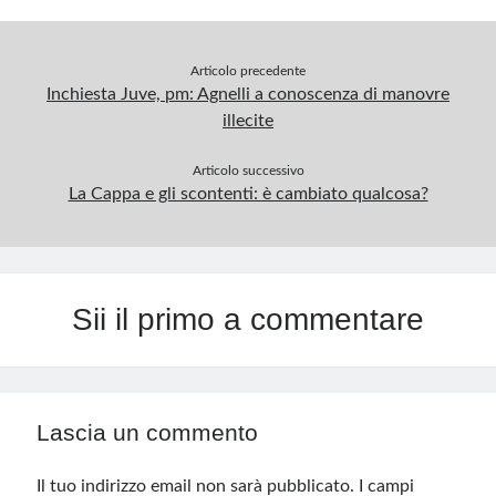
p
Articolo precedente
Inchiesta Juve, pm: Agnelli a conoscenza di manovre
illecite
Articolo successivo
La Cappa e gli scontenti: è cambiato qualcosa?
Sii il primo a commentare
Lascia un commento
Il tuo indirizzo email non sarà pubblicato.
I campi