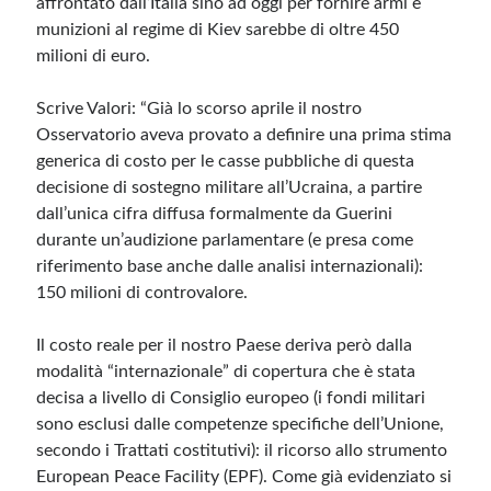
affrontato dall’Italia sino ad oggi per fornire armi e
munizioni al regime di Kiev sarebbe di oltre 450
milioni di euro.
Meta
Accedi
Scrive Valori: “Già lo scorso aprile il nostro
Feed dei contenuti
Osservatorio aveva provato a definire una prima stima
Feed dei commenti
generica di costo per le casse pubbliche di questa
WordPress.org
decisione di sostegno militare all’Ucraina, a partire
dall’unica cifra diffusa formalmente da Guerini
durante un’audizione parlamentare (e presa come
riferimento base anche dalle analisi internazionali):
150 milioni di controvalore.
Il costo reale per il nostro Paese deriva però dalla
modalità “internazionale” di copertura che è stata
decisa a livello di Consiglio europeo (i fondi militari
sono esclusi dalle competenze specifiche dell’Unione,
secondo i Trattati costitutivi): il ricorso allo strumento
European Peace Facility (EPF). Come già evidenziato si