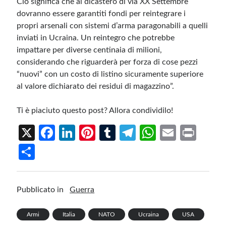
Ciò significa che al dicastero di via XX Settembre
dovranno essere garantiti fondi per reintegrare i
propri arsenali con sistemi d’arma paragonabili a quelli
inviati in Ucraina. Un reintegro che potrebbe
impattare per diverse centinaia di milioni,
considerando che riguarderà per forza di cose pezzi
“nuovi” con un costo di listino sicuramente superiore
al valore dichiarato dei residui di magazzino”.
Ti è piaciuto questo post? Allora condividilo!
X
Fa
Li
Pi
T
Te
W
E
Pr
ce
n
nt
u
le
h
m
in
S
b
ke
er
m
gr
at
ail
t
h
o
dI
es
bl
a
s
ar
Pubblicato in
Guerra
o
n
t
r
m
A
e
k
p
Armi
Italia
NATO
Ucraina
USA