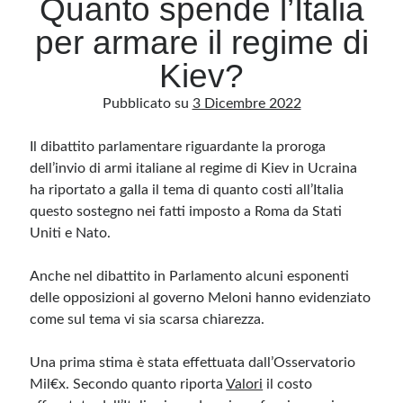
Quanto spende l’Italia
per armare il regime di
Archivio
Kiev?
Archivi
Pubblicato su
3 Dicembre 2022
Il dibattito parlamentare riguardante la proroga
Categorie
dell’invio di armi italiane al regime di Kiev in Ucraina
Categorie
ha riportato a galla il tema di quanto costi all’Italia
questo sostegno nei fatti imposto a Roma da Stati
Uniti e Nato.
Questo blog non rappresenta una testata giornalistica, in quanto viene aggiornato
senza alcuna periodicità. Non può pertanto considerarsi un prodotto editoriale ai
Anche nel dibattito in Parlamento alcuni esponenti
sensi della legge n· 62 del 7.03.2001. L’autore non è responsabile di quanto
pubblicato dai lettori nei commenti ai vari post. Saranno comunque cancellati quelli
delle opposizioni al governo Meloni hanno evidenziato
ritenuti offensivi o lesivi dell’immagine o dell’onorabilità di terzi, di genere spam,
come sul tema vi sia scarsa chiarezza.
razzisti o che contengano dati personali non conformi al rispetto delle norme sulla
privacy. Alcune immagini inserite in questo blog sono tratte da Internet e, pertanto,
considerate di pubblico dominio. Qualora la loro pubblicazione violasse eventuali
diritti d’autore, vi invito a comunicarlo via e-mail a info[at]dinovalle.it e saranno
Una prima stima è stata effettuata dall’Osservatorio
immediatamente rimosse. L’autore del blog non è responsabile dei siti collegati
tramite link né del loro contenuto, che può essere soggetto a variazioni nel tempo.
Mil€x. Secondo quanto riporta
Valori
il costo