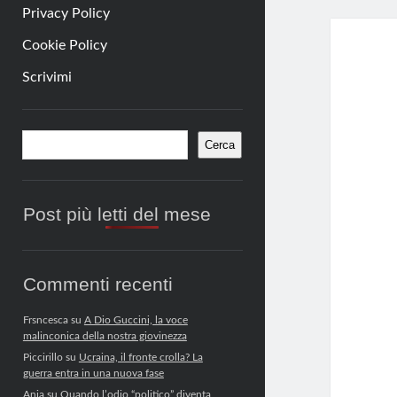
Privacy Policy
Cookie Policy
Scrivimi
Barra
Cerca
Cerca
laterale
Post più letti del mese
Commenti recenti
Frsncesca
su
A Dio Guccini, la voce
malinconica della nostra giovinezza
Piccirillo
su
Ucraina, il fronte crolla? La
guerra entra in una nuova fase
Anja
su
Quando l’odio “politico” diventa