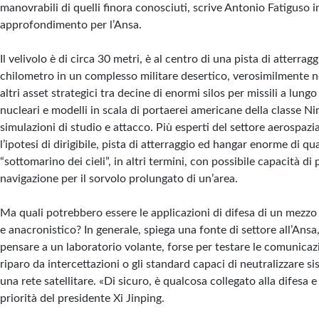
manovrabili di quelli finora conosciuti, scrive Antonio Fatiguso i
approfondimento per l’Ansa.
Il velivolo è di circa 30 metri, è al centro di una pista di atterra
chilometro in un complesso militare desertico, verosimilmente ne
altri asset strategici tra decine di enormi silos per missili a lung
nucleari e modelli in scala di portaerei americane della classe Ni
simulazioni di studio e attacco. Più esperti del settore aerospa
l’ipotesi di dirigibile, pista di atterraggio ed hangar enorme di q
“sottomarino dei cieli”, in altri termini, con possibile capacità di
navigazione per il sorvolo prolungato di un’area.
Ma quali potrebbero essere le applicazioni di difesa di un mezzo
e anacronistico? In generale, spiega una fonte di settore all’Ansa
pensare a un laboratorio volante, forse per testare le comunicaz
riparo da intercettazioni o gli standard capaci di neutralizzare s
una rete satellitare. «Di sicuro, è qualcosa collegato alla difesa e 
priorità del presidente Xi Jinping.