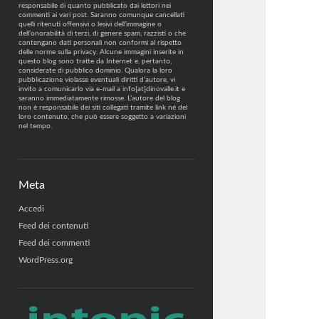
responsabile di quanto pubblicato dai lettori nei
commenti ai vari post. Saranno comunque cancellati
quelli ritenuti offensivi o lesivi dell’immagine o
dell’onorabilità di terzi, di genere spam, razzisti o che
contengano dati personali non conformi al rispetto
delle norme sulla privacy. Alcune immagini inserite in
questo blog sono tratte da Internet e, pertanto,
considerate di pubblico dominio. Qualora la loro
pubblicazione violasse eventuali diritti d’autore, vi
invito a comunicarlo via e-mail a info[at]dinovalle.it e
saranno immediatamente rimosse. L’autore del blog
non è responsabile dei siti collegati tramite link né del
loro contenuto, che può essere soggetto a variazioni
nel tempo.
Meta
Accedi
Feed dei contenuti
Feed dei commenti
WordPress.org