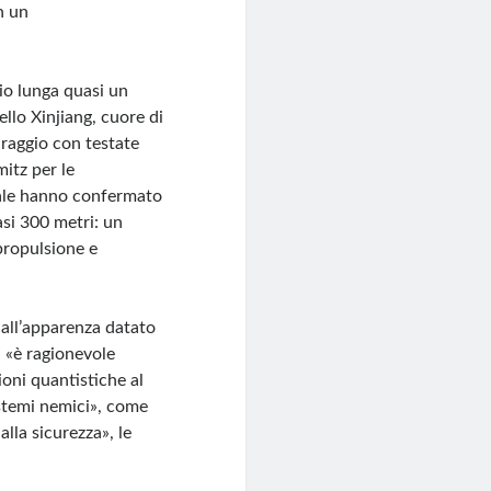
n un
ggio lunga quasi un
llo Xinjiang, cuore di
o raggio con testate
mitz per le
ziale hanno confermato
uasi 300 metri: un
 propulsione e
 all’apparenza datato
, «è ragionevole
ioni quantistiche al
istemi nemici», come
alla sicurezza», le