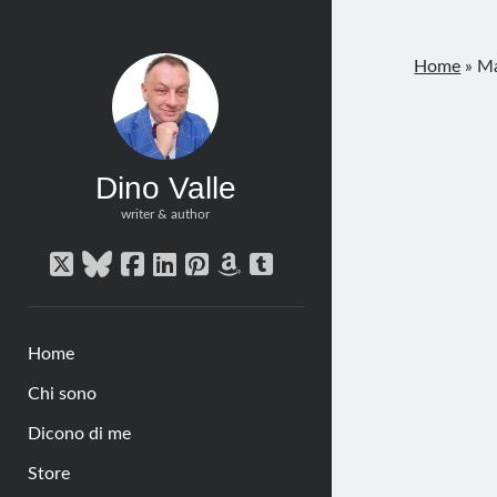
Home
»
Ma
Dino Valle
writer & author
twitter
bluesky
facebook
linkedin
pinterest
amazon
tumblr
Home
Chi sono
Dicono di me
Store