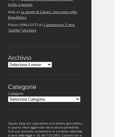
invito a sparare
Anja
su
La strage di Capaci: una crepa nella
Repubblica
Mauro SPALLUCCI
su
L’astensione: il vero
“partito” vincitore
Archivio
Archivi
Categorie
Categorie
Questo blog non rappresenta una testata giornalistica,
in quanto viene aggiornato senza alcuna periodicità.
Non può pertanto considerarsi un prodotto editoriale
ai sensi della legge n· 62 del 7.03.2001. L’autore non è