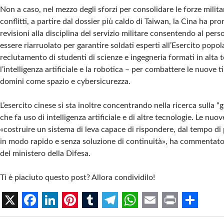
Non a caso, nel mezzo degli sforzi per consolidare le forze militari
conflitti, a partire dal dossier più caldo di Taiwan, la Cina ha pr
revisioni alla disciplina del servizio militare consentendo al pers
essere riarruolato per garantire soldati esperti all’Esercito popola
reclutamento di studenti di scienze e ingegneria formati in alta 
l’intelligenza artificiale e la robotica – per combattere le nuove ti
domini come spazio e cybersicurezza.
L’esercito cinese si sta inoltre concentrando nella ricerca sulla “g
che fa uso di intelligenza artificiale e di altre tecnologie. Le nu
«costruire un sistema di leva capace di rispondere, dal tempo di
in modo rapido e senza soluzione di continuità», ha commentato
del ministero della Difesa.
Ti è piaciuto questo post? Allora condividilo!
X
F
L
P
T
T
W
E
P
S