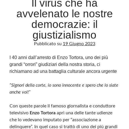
Il virus che ha
avvelenato le nostre
Archivio
democrazie: il
Archivi
giustizialismo
Pubblicato su
19 Giugno 2023
Categorie
Categorie
I 40 anni dall’arresto di Enzo Tortora, uno dei più
grandi “orrori” giudiziari della nostra storia, ci
richiamano ad una battaglia culturale ancora urgente
Questo blog non rappresenta una testata giornalistica, in quanto viene aggiornato
“Signori della corte, io sono innocente e spero che lo siate
senza alcuna periodicità. Non può pertanto considerarsi un prodotto editoriale ai
sensi della legge n· 62 del 7.03.2001. L’autore non è responsabile di quanto
anche voi!”
pubblicato dai lettori nei commenti ai vari post. Saranno comunque cancellati quelli
ritenuti offensivi o lesivi dell’immagine o dell’onorabilità di terzi, di genere spam,
razzisti o che contengano dati personali non conformi al rispetto delle norme sulla
Con queste parole il famoso giornalista e conduttore
privacy. Alcune immagini inserite in questo blog sono tratte da Internet e, pertanto,
considerate di pubblico dominio. Qualora la loro pubblicazione violasse eventuali
televisivo
Enzo Tortora
aprì una delle tante udienze
diritti d’autore, vi invito a comunicarlo via e-mail a info[at]dinovalle.it e saranno
immediatamente rimosse. L’autore del blog non è responsabile dei siti collegati
che lo vedevano imputato per “associazione a
tramite link né del loro contenuto, che può essere soggetto a variazioni nel tempo.
delinquere”. In quel caso si trattò di uno dei più grandi