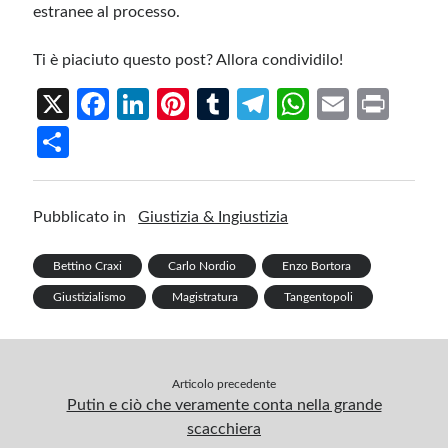
estranee al processo.
Ti è piaciuto questo post? Allora condividilo!
X
Fa
Li
Pi
T
Te
W
E
Pr
ce
n
nt
u
le
h
m
in
S
b
ke
er
m
gr
at
ail
t
h
o
dI
es
bl
a
s
ar
Pubblicato in
Giustizia & Ingiustizia
o
n
t
r
m
A
e
k
p
Bettino Craxi
Carlo Nordio
Enzo Bortora
p
Giustizialismo
Magistratura
Tangentopoli
Articolo precedente
Putin e ciò che veramente conta nella grande
scacchiera