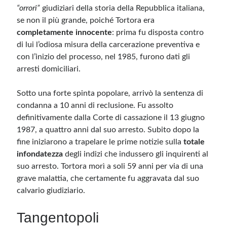
“orrori”
giudiziari della storia della Repubblica italiana,
se non il più grande, poiché Tortora era
Meta
completamente innocente
: prima fu disposta contro
Accedi
di lui l’odiosa misura della carcerazione preventiva e
Feed dei contenuti
con l’inizio del processo, nel 1985, furono dati gli
Feed dei commenti
arresti domiciliari.
WordPress.org
Sotto una forte spinta popolare, arrivò la sentenza di
condanna a 10 anni di reclusione. Fu assolto
definitivamente dalla Corte di cassazione il 13 giugno
1987, a quattro anni dal suo arresto. Subito dopo la
fine iniziarono a trapelare le prime notizie sulla
totale
infondatezza
degli indizi che indussero gli inquirenti al
suo arresto. Tortora morì a soli 59 anni per via di una
grave malattia, che certamente fu aggravata dal suo
calvario giudiziario.
Tangentopoli