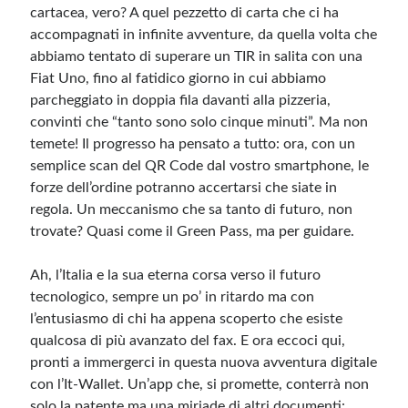
cartacea, vero? A quel pezzetto di carta che ci ha
accompagnati in infinite avventure, da quella volta che
Meta
abbiamo tentato di superare un TIR in salita con una
Fiat Uno, fino al fatidico giorno in cui abbiamo
Accedi
parcheggiato in doppia fila davanti alla pizzeria,
Feed dei contenuti
convinti che “tanto sono solo cinque minuti”. Ma non
Feed dei commenti
temete! Il progresso ha pensato a tutto: ora, con un
WordPress.org
semplice scan del QR Code dal vostro smartphone, le
forze dell’ordine potranno accertarsi che siate in
regola. Un meccanismo che sa tanto di futuro, non
trovate? Quasi come il Green Pass, ma per guidare.
Ah, l’Italia e la sua eterna corsa verso il futuro
tecnologico, sempre un po’ in ritardo ma con
l’entusiasmo di chi ha appena scoperto che esiste
qualcosa di più avanzato del fax. E ora eccoci qui,
pronti a immergerci in questa nuova avventura digitale
con l’It-Wallet. Un’app che, si promette, conterrà non
solo la patente ma una miriade di altri documenti: