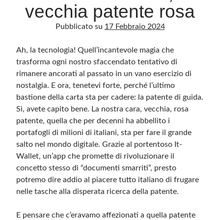
vecchia patente rosa
Pubblicato su
17 Febbraio 2024
Archivio
Archivi
Ah, la tecnologia! Quell’incantevole magia che
trasforma ogni nostro sfaccendato tentativo di
rimanere ancorati al passato in un vano esercizio di
Categorie
nostalgia. E ora, tenetevi forte, perché l’ultimo
Categorie
bastione della carta sta per cadere: la patente di guida.
Sì, avete capito bene. La nostra cara, vecchia, rosa
patente, quella che per decenni ha abbellito i
portafogli di milioni di italiani, sta per fare il grande
Questo blog non rappresenta una testata giornalistica, in quanto viene aggiornato
salto nel mondo digitale. Grazie al portentoso It-
senza alcuna periodicità. Non può pertanto considerarsi un prodotto editoriale ai
sensi della legge n· 62 del 7.03.2001. L’autore non è responsabile di quanto
Wallet, un’app che promette di rivoluzionare il
pubblicato dai lettori nei commenti ai vari post. Saranno comunque cancellati quelli
concetto stesso di “documenti smarriti”, presto
ritenuti offensivi o lesivi dell’immagine o dell’onorabilità di terzi, di genere spam,
razzisti o che contengano dati personali non conformi al rispetto delle norme sulla
potremo dire addio al piacere tutto italiano di frugare
privacy. Alcune immagini inserite in questo blog sono tratte da Internet e, pertanto,
considerate di pubblico dominio. Qualora la loro pubblicazione violasse eventuali
nelle tasche alla disperata ricerca della patente.
diritti d’autore, vi invito a comunicarlo via e-mail a info[at]dinovalle.it e saranno
immediatamente rimosse. L’autore del blog non è responsabile dei siti collegati
tramite link né del loro contenuto, che può essere soggetto a variazioni nel tempo.
E pensare che c’eravamo affezionati a quella patente