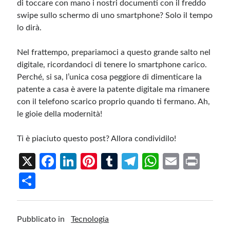
di toccare con mano i nostri documenti con il freddo
swipe sullo schermo di uno smartphone? Solo il tempo
lo dirà.
Nel frattempo, prepariamoci a questo grande salto nel
digitale, ricordandoci di tenere lo smartphone carico.
Perché, si sa, l’unica cosa peggiore di dimenticare la
patente a casa è avere la patente digitale ma rimanere
con il telefono scarico proprio quando ti fermano. Ah,
le gioie della modernità!
Ti è piaciuto questo post? Allora condividilo!
X
Fa
Li
Pi
T
Te
W
E
Pr
ce
n
nt
u
le
h
m
in
S
b
ke
er
m
gr
at
ail
t
h
o
dI
es
bl
a
s
ar
Pubblicato in
Tecnologia
o
n
t
r
m
A