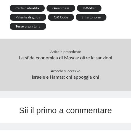
e
k
p
Carta d'identità
Green pass
It-Wallet
p
Patente di guida
QR Code
Smartphone
Tessera sanitaria
Articolo precedente
La sfida economica di Mosca: oltre le sanzioni
Articolo successivo
Israele e Hamas: chi appoggia chi
Sii il primo a commentare