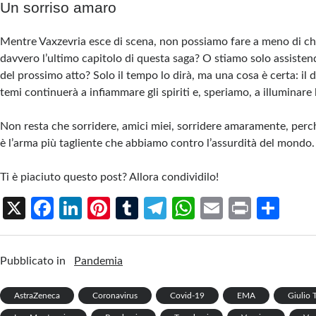
Un sorriso amaro
Mentre Vaxzevria esce di scena, non possiamo fare a meno di ch
davvero l’ultimo capitolo di questa saga? O stiamo solo assiste
del prossimo atto? Solo il tempo lo dirà, ma una cosa è certa: il d
temi continuerà a infiammare gli spiriti e, speriamo, a illuminare 
Non resta che sorridere, amici miei, sorridere amaramente, perché
è l’arma più tagliente che abbiamo contro l’assurdità del mondo.
Ti è piaciuto questo post? Allora condividilo!
X
Fa
Li
Pi
T
Te
W
E
Pr
S
ce
n
nt
u
le
h
m
in
h
b
ke
er
m
gr
at
ail
t
ar
Pubblicato in
Pandemia
o
dI
es
bl
a
s
e
o
n
t
r
m
A
AstraZeneca
Coronavirus
Covid-19
EMA
Giulio 