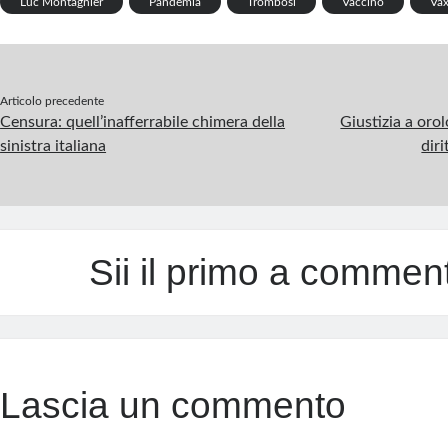
k
p
Luc Montagnier
Pandemia
Trombosi
Vaccino
Vax
p
Articolo precedente
Censura: quell’inafferrabile chimera della
Giustizia a orol
sinistra italiana
diri
Sii il primo a commen
Lascia un commento