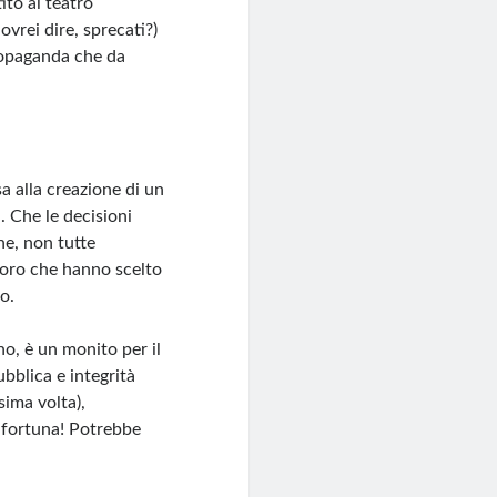
ito al teatro
dovrei dire, sprecati?)
propaganda che da
a alla creazione di un
à. Che le decisioni
ne, non tutte
oloro che hanno scelto
io.
ino, è un monito per il
bblica e integrità
sima volta),
 fortuna! Potrebbe