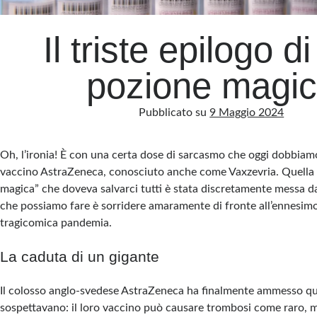
Il triste epilogo d
pozione magi
Pubblicato su
9 Maggio 2024
Oh, l’ironia! È con una certa dose di sarcasmo che oggi dobbiamo 
vaccino AstraZeneca, conosciuto anche come Vaxzevria. Quella 
magica” che doveva salvarci tutti è stata discretamente messa da
che possiamo fare è sorridere amaramente di fronte all’ennesimo
tragicomica pandemia.
La caduta di un gigante
Il colosso anglo-svedese AstraZeneca ha finalmente ammesso qu
sospettavano: il loro vaccino può causare trombosi come raro, m