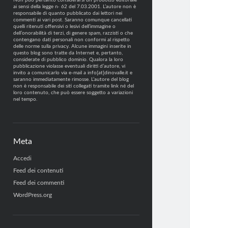
Non può pertanto considerarsi un prodotto editoriale
ai sensi della legge n· 62 del 7.03.2001. L’autore non è
responsabile di quanto pubblicato dai lettori nei
commenti ai vari post. Saranno comunque cancellati
quelli ritenuti offensivi o lesivi dell’immagine o
dell’onorabilità di terzi, di genere spam, razzisti o che
contengano dati personali non conformi al rispetto
delle norme sulla privacy. Alcune immagini inserite in
questo blog sono tratte da Internet e, pertanto,
considerate di pubblico dominio. Qualora la loro
pubblicazione violasse eventuali diritti d’autore, vi
invito a comunicarlo via e-mail a info[at]dinovalle.it e
saranno immediatamente rimosse. L’autore del blog
non è responsabile dei siti collegati tramite link né del
loro contenuto, che può essere soggetto a variazioni
nel tempo.
Meta
Accedi
Feed dei contenuti
Feed dei commenti
WordPress.org