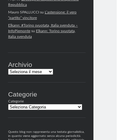
Repubblica
Mauro SPALLUCCI
su
L’astensione: il vero
“partito” vincitore
Elkann: #Torino svuotata, Italia svenduta –
InfoPiemonte
su
Elkann: Torino svuotata,
Italia svenduta
Archivio
Archivi
Categorie
Categorie
Questo blog non rappresenta una testata giornalistica,
in quanto viene aggiornato senza alcuna periodicità.