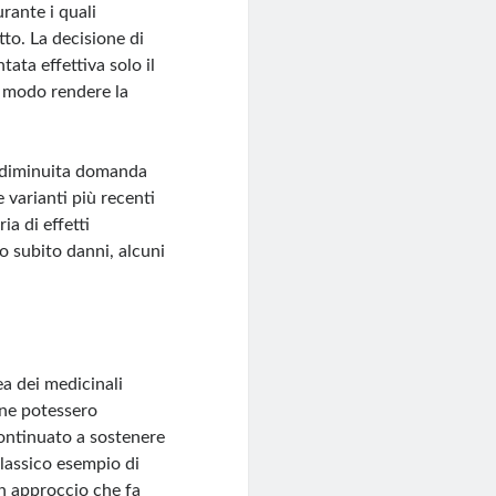
urante i quali
tto. La decisione di
tata effettiva solo il
e modo rendere la
la diminuita domanda
e varianti più recenti
ia di effetti
no subito danni, alcuni
a dei medicinali
ne potessero
continuato a sostenere
classico esempio di
Un approccio che fa