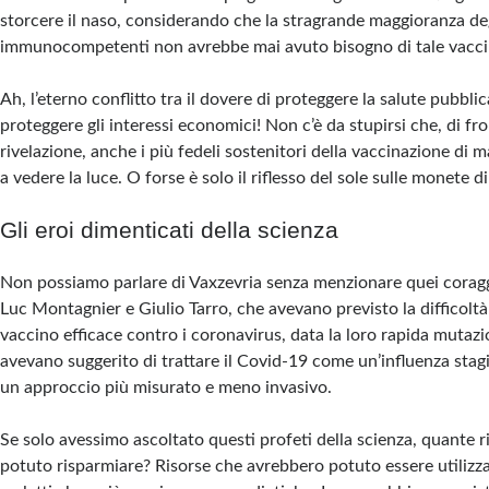
storcere il naso, considerando che la stragrande maggioranza de
immunocompetenti non avrebbe mai avuto bisogno di tale vacci
Ah, l’eterno conflitto tra il dovere di proteggere la salute pubblica
proteggere gli interessi economici! Non c’è da stupirsi che, di fr
rivelazione, anche i più fedeli sostenitori della vaccinazione di 
a vedere la luce. O forse è solo il riflesso del sole sulle monete 
Gli eroi dimenticati della scienza
Non possiamo parlare di Vaxzevria senza menzionare quei coragg
Luc Montagnier e Giulio Tarro, che avevano previsto la difficoltà 
vaccino efficace contro i coronavirus, data la loro rapida mutazi
avevano suggerito di trattare il Covid-19 come un’influenza stag
un approccio più misurato e meno invasivo.
Se solo avessimo ascoltato questi profeti della scienza, quante
potuto risparmiare? Risorse che avrebbero potuto essere utilizz