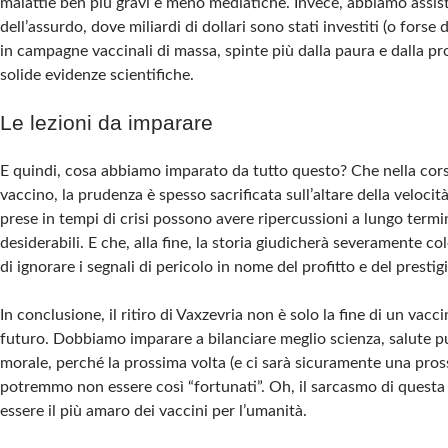
malattie ben più gravi e meno mediatiche. Invece, abbiamo assist
dell’assurdo, dove miliardi di dollari sono stati investiti (o forse 
in campagne vaccinali di massa, spinte più dalla paura e dalla 
solide evidenze scientifiche.
Le lezioni da imparare
E quindi, cosa abbiamo imparato da tutto questo? Che nella cors
vaccino, la prudenza è spesso sacrificata sull’altare della velocit
prese in tempi di crisi possono avere ripercussioni a lungo termi
desiderabili. E che, alla fine, la storia giudicherà severamente c
di ignorare i segnali di pericolo in nome del profitto e del prestig
In conclusione, il ritiro di Vaxzevria non è solo la fine di un vacc
futuro. Dobbiamo imparare a bilanciare meglio scienza, salute pu
morale, perché la prossima volta (e ci sarà sicuramente una pros
potremmo non essere così “fortunati”. Oh, il sarcasmo di questa
essere il più amaro dei vaccini per l’umanità.