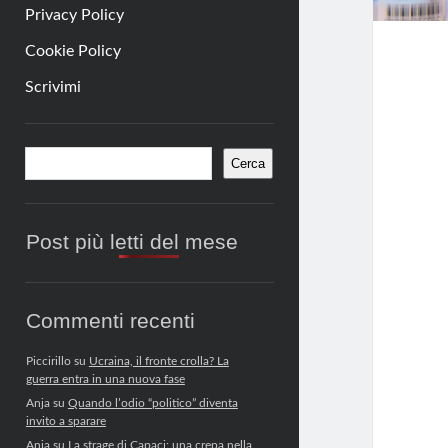
Privacy Policy
Cookie Policy
Scrivimi
Barra
Cerca
Cerca
laterale
Post più letti del mese
Commenti recenti
Piccirillo
su
Ucraina, il fronte crolla? La
guerra entra in una nuova fase
Anja
su
Quando l’odio “politico” diventa
invito a sparare
Anja
su
La strage di Capaci: una crepa nella