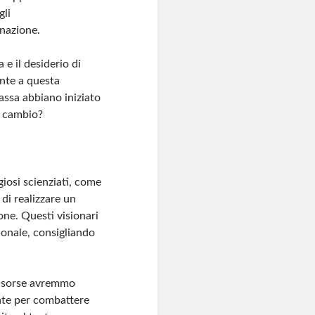
gli
nazione.
 e il desiderio di
onte a questa
massa abbiano iniziato
di cambio?
iosi scienziati, come
di realizzare un
one. Questi visionari
ionale, consigliando
 risorse avremmo
ate per combattere