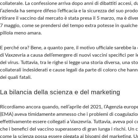
collaterale. La confessione arriva dopo anni di dibattiti accesi, d
l’azienda ha sempre difeso l’efficacia e la sicurezza del suo prodo
ritirare il vaccino dal mercato è stata presa il 5 marzo, ma è diven
7 maggio, come se prendersi del tempo extra potesse in qualch
pillola meno amara.
E perché ora? Bene, a quanto pare, il motivo ufficiale sarebbe 
di Vaxzevria a causa dell’emergere di nuovi vaccini specifici per l
del virus. Tuttavia, tra le righe si legge una storia diversa, una stor
collaterali indesiderati e cause legali da parte di coloro che han
dei quali fatali.
La bilancia della scienza e del marketing
Ricordiamo ancora quando, nell’aprile del 2021, l’Agenzia europe
(EMA) aveva timidamente ammesso che i problemi di coagulazio
effettivamente essere collegati a Vaxzevria. Tuttavia, aveva poi 
che i benefici del vaccino superassero di gran lunga i rischi. Un 
come la scienza possa essere piegata ai bisogni del marketing. 