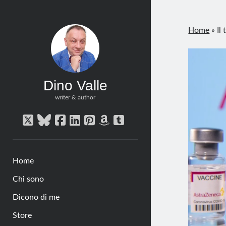
Home
»
Il
Dino Valle
writer & author
twitter
bluesky
facebook
linkedin
pinterest
amazon
tumblr
Home
Chi sono
Dicono di me
Store