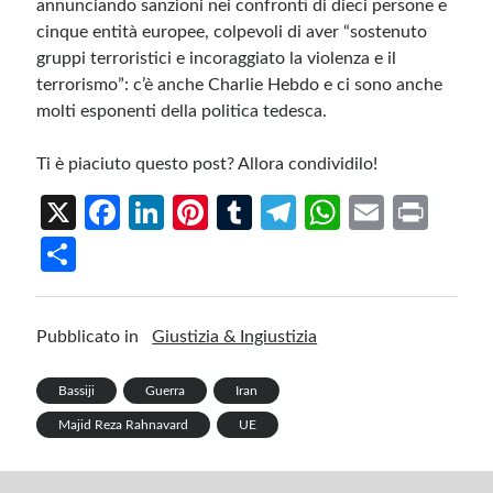
annunciando sanzioni nei confronti di dieci persone e
cinque entità europee, colpevoli di aver “sostenuto
gruppi terroristici e incoraggiato la violenza e il
terrorismo”: c’è anche Charlie Hebdo e ci sono anche
molti esponenti della politica tedesca.
Ti è piaciuto questo post? Allora condividilo!
X
Fa
Li
Pi
T
Te
W
E
Pr
ce
n
nt
u
le
h
m
in
S
b
ke
er
m
gr
at
ail
t
h
o
dI
es
bl
a
s
ar
Pubblicato in
Giustizia & Ingiustizia
o
n
t
r
m
A
e
k
p
Bassiji
Guerra
Iran
p
Majid Reza Rahnavard
UE