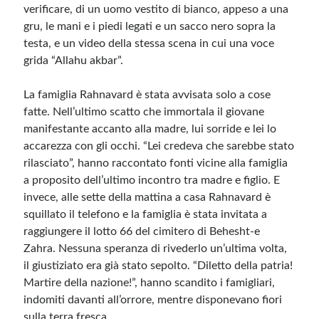
verificare, di un uomo vestito di bianco, appeso a una
gru, le mani e i piedi legati e un sacco nero sopra la
testa, e un video della stessa scena in cui una voce
grida “Allahu akbar”.
La famiglia Rahnavard è stata avvisata solo a cose
fatte. Nell’ultimo scatto che immortala il giovane
manifestante accanto alla madre, lui sorride e lei lo
accarezza con gli occhi. “Lei credeva che sarebbe stato
rilasciato”, hanno raccontato fonti vicine alla famiglia
a proposito dell’ultimo incontro tra madre e figlio. E
invece, alle sette della mattina a casa Rahnavard è
squillato il telefono e la famiglia è stata invitata a
raggiungere il lotto 66 del cimitero di Behesht-e
Zahra. Nessuna speranza di rivederlo un’ultima volta,
il giustiziato era già stato sepolto. “Diletto della patria!
Martire della nazione!”, hanno scandito i famigliari,
indomiti davanti all’orrore, mentre disponevano fiori
sulla terra fresca.