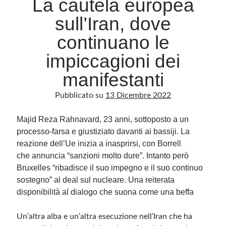
La cautela europea
sull’Iran, dove
Archivio
continuano le
Archivi
impiccagioni dei
manifestanti
Categorie
Pubblicato su
13 Dicembre 2022
Categorie
Majid Reza Rahnavard, 23 anni, sottoposto a un
processo-farsa e giustiziato davanti ai bassiji. La
reazione dell’Ue inizia a inasprirsi, con Borrell
Questo blog non rappresenta una testata giornalistica, in quanto viene aggiornato
senza alcuna periodicità. Non può pertanto considerarsi un prodotto editoriale ai
che annuncia “sanzioni molto dure”. Intanto però
sensi della legge n· 62 del 7.03.2001. L’autore non è responsabile di quanto
pubblicato dai lettori nei commenti ai vari post. Saranno comunque cancellati quelli
Bruxelles “ribadisce il suo impegno e il suo continuo
ritenuti offensivi o lesivi dell’immagine o dell’onorabilità di terzi, di genere spam,
razzisti o che contengano dati personali non conformi al rispetto delle norme sulla
sostegno” al deal sul nucleare. Una reiterata
privacy. Alcune immagini inserite in questo blog sono tratte da Internet e, pertanto,
disponibilità al dialogo che suona come una beffa
considerate di pubblico dominio. Qualora la loro pubblicazione violasse eventuali
diritti d’autore, vi invito a comunicarlo via e-mail a info[at]dinovalle.it e saranno
immediatamente rimosse. L’autore del blog non è responsabile dei siti collegati
tramite link né del loro contenuto, che può essere soggetto a variazioni nel tempo.
Un’altra alba e un’altra esecuzione nell’Iran che ha