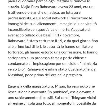
paura di dormire perché ogni mattina si rinnova lo
strazio. Majid Reza Rahnavard aveva 23 anni, era un
Meta
fruttivendolo e anche un atleta, un lottatore
professionista, e sui social network si rincorrono le
Accedi
immagini dei suoi allenamenti, immagini di una vitalità
Feed dei contenuti
inconciliabile con quest’alba di morte. Accusato di
Feed dei commenti
aver accoltellato due bassiji il 17 novembre,
WordPress.org
Rahnavard è stato catturato il 19, e da quel giorno fino
alle prime luci di ieri, le autorità lo hanno umiliato e
torturato, gli hanno estorto una confessione, lo hanno
sottoposto a un processo-farsa a porte chiuse e
condannato all’impiccagione per omicidio e “inimicizia
verso Dio”. Rahnavard è infine stato giustiziato, ieri, a
Mashhad, poco prima dell’ora della preghiera.
L’agenzia della magistratura, Mizan, ha reso noto che
l’esecuzione è avvenuta “in pubblico”, ossia davanti a
uno schieramento di bassiji. Sui canali Telegram vicini
al regime circola una foto, al momento impossibile da